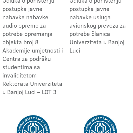
Odluka o poništenju
Odluka o poništenju
postupka javne
postupka javne
nabavke nabavke
nabavke usluga
audio opreme za
avionskog prevoza za
potrebe opremanja
potrebe članica
objekta broj 8
Univerziteta u Banjoj
Akademije umjetnosti i
Luci
Centra za podršku
studentima sa
invaliditetom
Rektorata Univerziteta
u Banjoj Luci – LOT 3