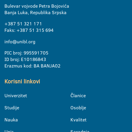
Bulevar vojvode Petra Bojovića
Banja Luka, Republika Srpska
+387 51 321 171
Faks: +387 51 315 694
info@unibl.org
PIC broj: 995591705
ID broj: E10186843
Erazmus kod: BA BANJA02
Korisni linkovi
Univerzitet
Članice
Studije
Osoblje
Nauka
Kvalitet
Upis
Saradnja