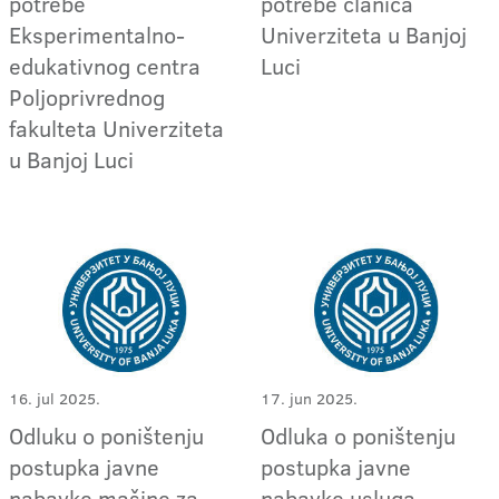
potrebe
potrebe članica
Eksperimentalno-
Univerziteta u Banjoj
edukativnog centra
Luci
Poljoprivrednog
fakulteta Univerziteta
u Banjoj Luci
16. jul 2025.
17. jun 2025.
Odluku o poništenju
Odluka o poništenju
postupka javne
postupka javne
nabavke mašine za
nabavke usluga