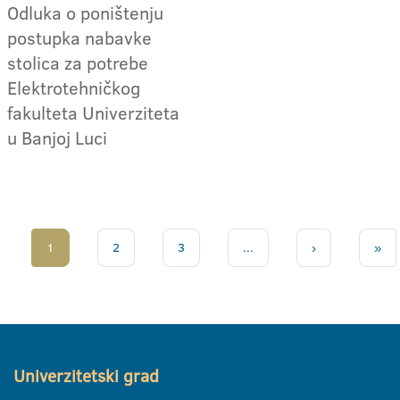
Odluka o poništenju
postupka nabavke
stolica za potrebe
Elektrotehničkog
fakulteta Univerziteta
u Banjoj Luci
1
2
3
...
›
»
Univerzitetski grad