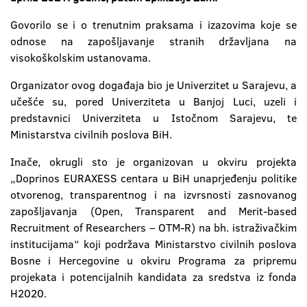
Govorilo se i o trenutnim praksama i izazovima koje se
odnose na zapošljavanje stranih državljana na
visokoškolskim ustanovama.
Organizator ovog događaja bio je Univerzitet u Sarajevu, a
učešće su, pored Univerziteta u Banjoj Luci, uzeli i
predstavnici Univerziteta u Istočnom Sarajevu, te
Ministarstva civilnih poslova BiH.
Inače, okrugli sto je organizovan u okviru projekta
„Doprinos EURAXESS centara u BiH unaprjeđenju politike
otvorenog, transparentnog i na izvrsnosti zasnovanog
zapošljavanja (Open, Transparent and Merit-based
Recruitment of Researchers – OTM-R) na bh. istraživačkim
institucijama“ koji podržava Ministarstvo civilnih poslova
Bosne i Hercegovine u okviru Programa za pripremu
projekata i potencijalnih kandidata za sredstva iz fonda
H2020.