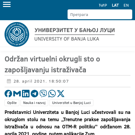
ЋИР
LAT
EN
Održan virtuelni okrugli sto o
zapošljavanju istraživača
28. april 2021. 18:50:07
Opšte
Nauka i razvoj
Univerzitet u Banjoj Luci
Predstavnici Univerziteta u Banjoj Luci učestvovali su na
okruglom stolu na temu ,,Trenutne prakse zapošljavanja
istraživača u odnosu na OTM-R politiku'' održanom 28.
aprila 2021. godine, putem aplikacije Zum.