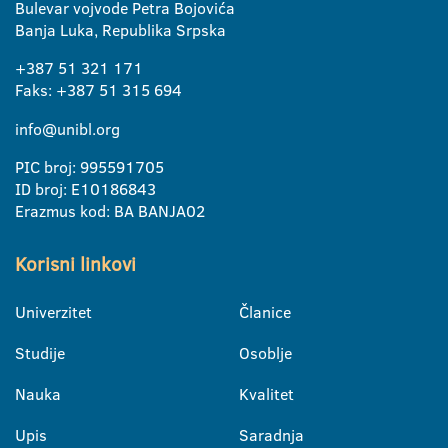
Bulevar vojvode Petra Bojovića
Banja Luka, Republika Srpska
+387 51 321 171
Faks: +387 51 315 694
info@unibl.org
PIC broj: 995591705
ID broj: E10186843
Erazmus kod: BA BANJA02
Korisni linkovi
Univerzitet
Članice
Studije
Osoblje
Nauka
Kvalitet
Upis
Saradnja