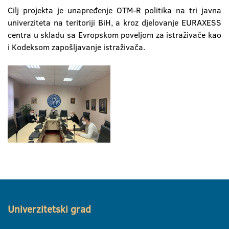
Cilj projekta je unapređenje OTM-R politika na tri javna
univerziteta na teritoriji BiH, a kroz djelovanje EURAXESS
centra u skladu sa Evropskom poveljom za istraživače kao
i Kodeksom zapošljavanje istraživača.
Univerzitetski grad