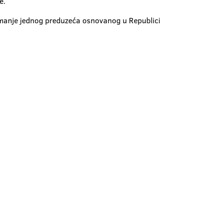
e.
ajmanje jednog preduzeća osnovanog u Republici