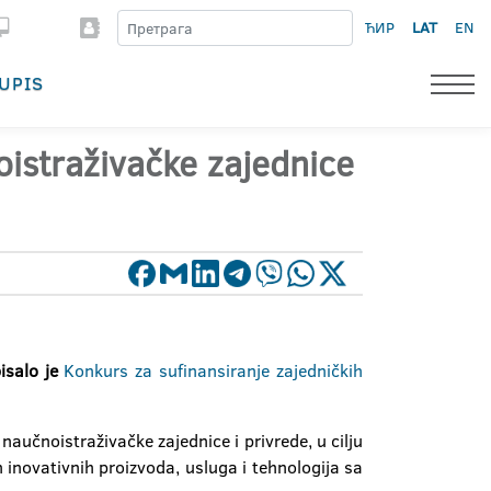
ЋИР
LAT
EN
UPIS
oistraživačke zajednice
isalo je
Konkurs za sufinansiranje zajedničkih
aučnoistraživačke zajednice i privrede, u cilju
inovativnih proizvoda, usluga i tehnologija sa