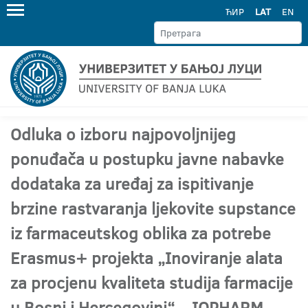
ЋИР
LAT
EN
Odluka o izboru najpovoljnijeg
ponuđača u postupku javne nabavke
dodataka za uređaj za ispitivanje
brzine rastvaranja ljekovite supstance
iz farmaceutskog oblika za potrebe
Erasmus+ projekta „Inoviranje alata
za procjenu kvaliteta studija farmacije
u Bosni i Hercegovini“ – IQPHARM