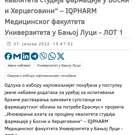
и Херцеговини“ – IQPHARM
Медицинског факултета
Универзитета у Бањој Луци - ЛОТ 1
27. јануар 2022. 15:47:52
Јавне набавке
Универзитет у Бањој Луци
Одлука о избору најповољнијег понуђача
Одлука о избору најповољнијег понуђача у поступку
јавне набавке додатака за уређај за испитивање
брзине растварања љековите супстанце из
фармацеутског облика за потребе Ерасмус+ пројекта
„Иновирање алата за процјену квалитета студија
фармације у Босни и Херцеговини“ – IQPHARM
Медицинског факултета Универзитета у Бањој Луци -