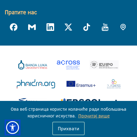
Пратите нас
Ова веб страница користи колачиће ради побољшања
корисничког искуства.
Прочитај више
Универзитет у Бањој Луци © 2026
Прихвати
Сва права задржана