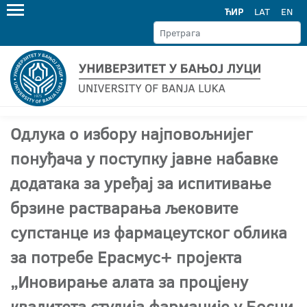
ЋИР
LAT
EN
Одлука о избору најповољнијег
понуђача у поступку јавне набавке
додатака за уређај за испитивање
брзине растварања љековите
супстанце из фармацеутског облика
за потребе Ерасмус+ пројекта
„Иновирање алата за процјену
квалитета студија фармације у Босни