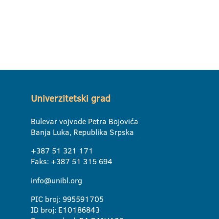
Univerzitetski grad
Bulevar vojvode Petra Bojovića
Banja Luka, Republika Srpska
+387 51 321 171
Faks: +387 51 315 694
info@unibl.org
PIC broj: 995591705
ID broj: E10186843