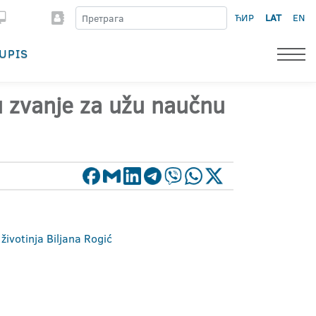
ЋИР
LAT
EN
UPIS
 u zvanje za užu naučnu
životinja Biljana Rogić