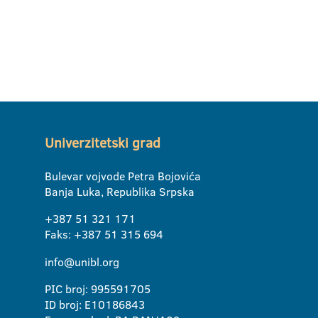
Univerzitetski grad
Bulevar vojvode Petra Bojovića
Banja Luka, Republika Srpska
+387 51 321 171
Faks: +387 51 315 694
info@unibl.org
PIC broj: 995591705
ID broj: E10186843