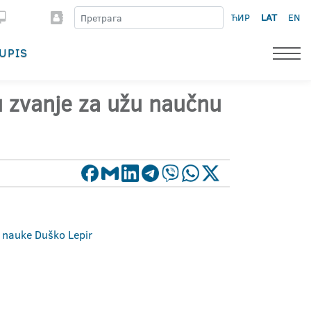
ЋИР
LAT
EN
UPIS
 u zvanje za užu naučnu
e nauke Duško Lepir