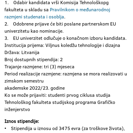
1. Odabir kandidata vrši Komisija Tehnološkopg
fakulteta u skladu sa
Pravilnikom o međunarodnoj
razmjeni studenata i osoblja
.
2. Odobrene prijave će biti poslane partnerskom EU
univerzitetu kao nominacije.
3. EU univerzitet odlučuje o konačnom izboru kandidata.
Institucija prijema: Viljnus koledžu tehnologije i dizajna
Država: Litvanija
Broj dostupnih stipendija: 2
Trajanje razmjene: tri (3) mjeseca
Period realizacije razmjene: razmjena se mora realizovati u
zimskom semestru
akademske 2022/23. godine
Ko se može prijaviti: studenti prvog ciklusa studija
Tehnološkog fakulteta studijskog programa Grafičko
inženjerstvo
Iznos stipendije:
• Stipendija u iznosu od 3475 evra (za troškove života),