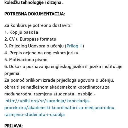
koledžu tehnologije i dizajna.
POTREBNA DOKUMENTACIJA:
Za konkurs je potrebno dostaviti:
1. Kopiju pasoša
2. CV u Europass formatu
3. Prijedlog Ugovora o učenju (
Prilog 1
)
4. Prepis ocjena na engleskom jeziku
5. Motivaciono pismo
6. Dokaz o poznavanju engleskog jezika ili jezika institucije
prijema.
Za pomoć prilikom izrade prijedloga ugovora o učenju,
obratiti se nadležnom akademskom koordinatoru za
međunarodnu razmjenu studenata i osoblja -
http://unibl.org/sr/saradnja/kancelarija-
prorektora/akademski-koordinatori-za-medjunarodnu-
razmjenu-studenata-i-osoblja
PRIJAVA: