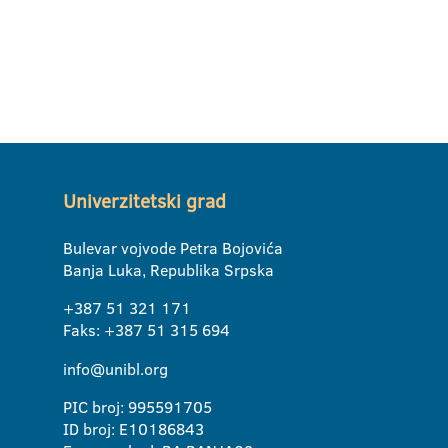
Univerzitetski grad
Bulevar vojvode Petra Bojovića
Banja Luka, Republika Srpska
+387 51 321 171
Faks: +387 51 315 694
info@unibl.org
PIC broj: 995591705
ID broj: E10186843