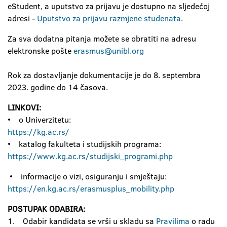
eStudent, a uputstvo za prijavu je dostupno na sljedećoj
adresi -
Uputstvo za prijavu razmjene studenata
.
Za sva dodatna pitanja možete se obratiti na adresu
elektronske pošte
erasmus@unibl.org
Rok za dostavljanje dokumentacije je do 8. septembra
2023. godine do 14 časova.
LINKOVI:
• o Univerzitetu:
https://kg.ac.rs/
• katalog fakulteta i studijskih programa:
https://www.kg.ac.rs/studijski_programi.php
• informacije o vizi, osiguranju i smještaju:
https://en.kg.ac.rs/erasmusplus_mobility.php
POSTUPAK ODABIRA:
1. Odabir kandidata se vrši u skladu sa
Pravilima
o radu