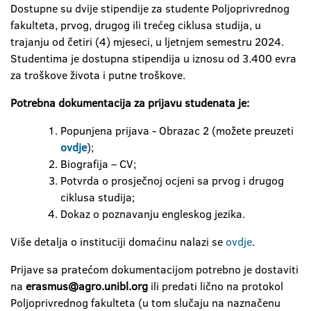
Dostupne su dvije stipendije za studente Poljoprivrednog
fakulteta, prvog, drugog ili trećeg ciklusa studija, u
trajanju od četiri (4) mjeseci, u ljetnjem semestru 2024.
Studentima je dostupna stipendija u iznosu od 3.400 evra
za troškove života i putne troškove.
Potrebna dokumentacija za prijavu studenata je:
Popunjena prijava - Obrazac 2 (možete preuzeti
ovdje
);
Biografija – CV;
Potvrda o prosječnoj ocjeni sa prvog i drugog
ciklusa studija;
Dokaz o poznavanju engleskog jezika.
Više detalja o instituciji domaćinu nalazi se
ovdje
.
Prijave sa pratećom dokumentacijom potrebno je dostaviti
na
erasmus@agro.unibl.org
ili predati lično na protokol
Poljoprivrednog fakulteta (u tom slučaju na naznačenu