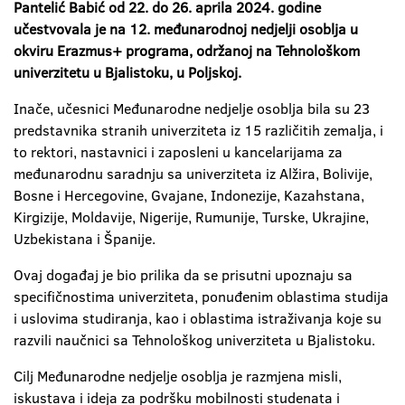
Pantelić Babić od 22. do 26. aprila 2024. godine
učestvovala je na 12. međunarodnoj nedjelji osoblja u
okviru Erazmus+ programa, održanoj na Tehnološkom
univerzitetu u Bjalistoku, u Poljskoj.
Inače, učesnici Međunarodne nedjelje osoblja bila su 23
predstavnika stranih univerziteta iz 15 različitih zemalja, i
to rektori, nastavnici i zaposleni u kancelarijama za
međunarodnu saradnju sa univerziteta iz Alžira, Bolivije,
Bosne i Hercegovine, Gvajane, Indonezije, Kazahstana,
Kirgizije, Moldavije, Nigerije, Rumunije, Turske, Ukrajine,
Uzbekistana i Španije.
Ovaj događaj je bio prilika da se prisutni upoznaju sa
specifičnostima univerziteta, ponuđenim oblastima studija
i uslovima studiranja, kao i oblastima istraživanja koje su
razvili naučnici sa Tehnološkog univerziteta u Bjalistoku.
Cilj Međunarodne nedjelje osoblja je razmjena misli,
iskustava i ideja za podršku mobilnosti studenata i