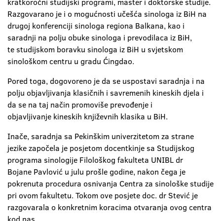
kratkoročni studijski programi, master i doktorske studije.
Razgovarano je i o mogućnosti učešća sinologa iz BiH na
drugoj konferenciji sinologa regiona Balkana, kao i
saradnji na polju obuke sinologa i prevodilaca iz BiH,
te studijskom boravku sinologa iz BiH u svjetskom
sinološkom centru u gradu Ćingdao.
Pored toga, dogovoreno je da se uspostavi saradnja i na
polju objavljivanja klasičnih i savremenih kineskih djela i
da se na taj način promoviše prevođenje i
objavljivanje kineskih književnih klasika u BiH.
Inače, saradnja sa Pekinškim univerzitetom za strane
jezike započela je posjetom docentkinje sa Studijskog
programa sinologije Filološkog fakulteta UNIBL dr
Bojane Pavlović u julu prošle godine, nakon čega je
pokrenuta procedura osnivanja Centra za sinološke studije
pri ovom fakultetu. Tokom ove posjete doc. dr Stević je
razgovarala o konkretnim koracima otvaranja ovog centra
kod nas.