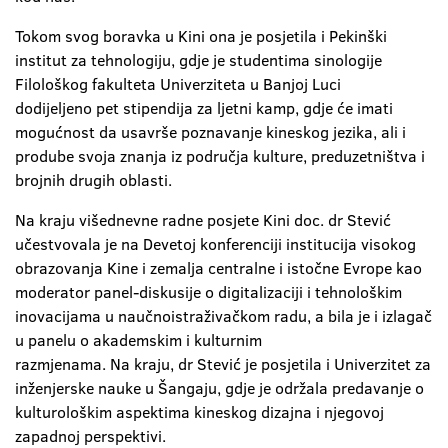
Tokom svog boravka u Kini ona je posjetila i Pekinški
institut za tehnologiju, gdje je studentima sinologije
Filološkog fakulteta Univerziteta u Banjoj Luci
dodijeljeno pet stipendija za ljetni kamp, gdje će imati
mogućnost da usavrše poznavanje kineskog jezika, ali i
prodube svoja znanja iz područja kulture, preduzetništva i
brojnih drugih oblasti.
Na kraju višednevne radne posjete Kini doc. dr Stević
učestvovala je na Devetoj konferenciji institucija visokog
obrazovanja Kine i zemalja centralne i istočne Evrope kao
moderator panel-diskusije o digitalizaciji i tehnološkim
inovacijama u naučnoistraživačkom radu, a bila je i izlagač
u panelu o akademskim i kulturnim
razmjenama. Na kraju, dr Stević je posjetila i Univerzitet za
inženjerske nauke u Šangaju, gdje je održala predavanje o
kulturološkim aspektima kineskog dizajna i njegovoj
zapadnoj perspektivi.