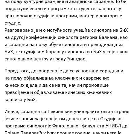
на пољу културне размјене и академске сарадње. То би
подразумијевало и програме за студенте, као што су
краткорочни студијски програми, мастер и докторске
студије.
Разговарано је и о могућности учешћа синолога из БиХ
на другој конференцији синолога региона Балкана, као
и сарадњи на пољу обуке синолога и преводилаца из
БиХ, те студијском боравку синолога из БиХ у свјетском
синолошком центру у граду Ћингдао.
Поред тога, договорено је да се успостави сарадња и
на пољу објављивања класичних и савремених
кинеских дјела и да се на тај начин промовише
превођење и објављивање кинеских књижевних
класика у БиХ.
Иначе, сарадња са Пекиншким универзитетом за стране
језике започела је посјетом доценткиње са Студијског
програма синологије Филолошког факултета УНИБЛ др
Бојане Павловић у јулу прошле године, након чега је