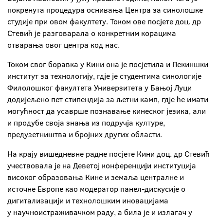
покренута процедура оснивања Центра за синолошке
студије при овом факултету. Током ове посјете доц. др
Стевић је разговарала о конкретним корацима
отварања овог центра код нас.
Током свог боравка у Кини она је посјетила и Пекиншки
институт за технологију, гдје је студентима синологије
Филолошког факултета Универзитета у Бањој Луци
додијељено пет стипендија за љетни камп, гдје ће имати
могућност да усаврше познавање кинеског језика, али
и продубе своја знања из подручја културе,
предузетништва и бројних других области.
На крају вишедневне радне посјете Кини доц. др Стевић
учествовала је на Деветој конференцији институција
високог образовања Кине и земаља централне и
источне Европе као модератор панел-дискусије о
дигитализацији и технолошким иновацијама
у научноистраживачком раду, а била је и излагач у