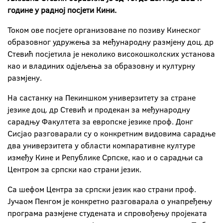
године у радној посјети Кини.
Током ове посјете организоване по позиву Кинеског
образовног удружења за међународну размјену доц. др
Стевић посјетила је неколико високошколских установа
као и владиних одјељења за образовну и културну
размјену.
На састанку на Пекиншком универзитету за стране
језике доц. др Стевић и продекан за међународну
сарадњу Факултета за европске језике проф. Донг
Сисјао разговарали су о конкретним видовима сарадње
два универзитета у области компаративне културе
између Кине и Републике Српске, као и о сарадњи са
Центром за српски као страни језик.
Са шефом Центра за српски језик као страни проф.
Јучаом Пенгом је конкретно разговарала о унапређењу
програма размјене студената и спровођењу пројеката