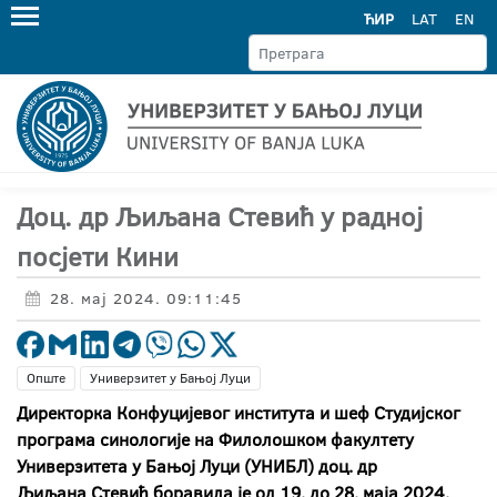
ЋИР
LAT
EN
Доц. др Љиљана Стевић у радној
посјети Кини
28. мај 2024. 09:11:45
Опште
Универзитет у Бањој Луци
Директорка Конфуцијевог института и шеф Студијског
програма синологије на Филолошком факултету
Универзитета у Бањој Луци (УНИБЛ) доц. др
Љиљана Стевић боравила је од 19. до 28. маја 2024.