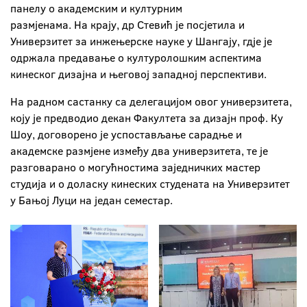
панелу о академским и културним
размјенама. На крају, др Стевић је посјетила и
Универзитет за инжењерске науке у Шангају, гдје је
одржала предавање о културолошким аспектима
кинеског дизајна и његовој западној перспективи.
На радном састанку са делегацијом овог универзитета,
коју је предводио декан Факултета за дизајн проф. Ку
Шоу, договорено је успостављање сарадње и
академске размјене између два универзитета, те је
разговарано о могућностима заједничких мастер
студија и о доласку кинеских студената на Универзитет
у Бањој Луци на један семестар.