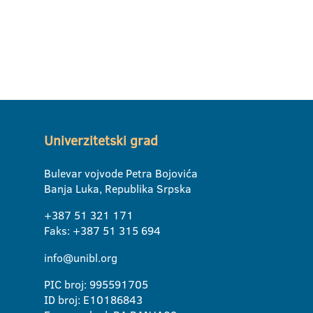
Univerzitetski grad
Bulevar vojvode Petra Bojovića
Banja Luka, Republika Srpska
+387 51 321 171
Faks: +387 51 315 694
info@unibl.org
PIC broj: 995591705
ID broj: E10186843