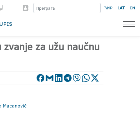
ЋИР
LAT
EN
UPIS
 u zvanje za užu naučnu
ša Macanović