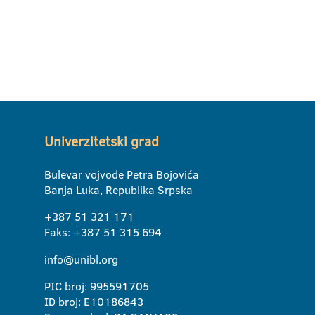
Univerzitetski grad
Bulevar vojvode Petra Bojovića
Banja Luka, Republika Srpska
+387 51 321 171
Faks: +387 51 315 694
info@unibl.org
PIC broj: 995591705
ID broj: E10186843