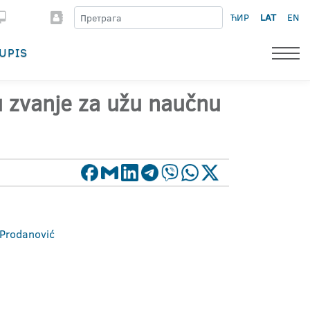
ЋИР
LAT
EN
UPIS
 u zvanje za užu naučnu
a Prodanović