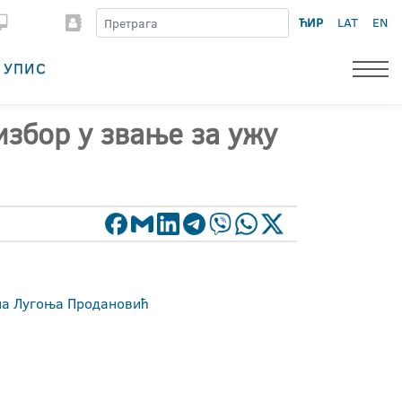
ЋИР
LAT
EN
УПИС
избор у звање за ужу
ана Лугоња Продановић