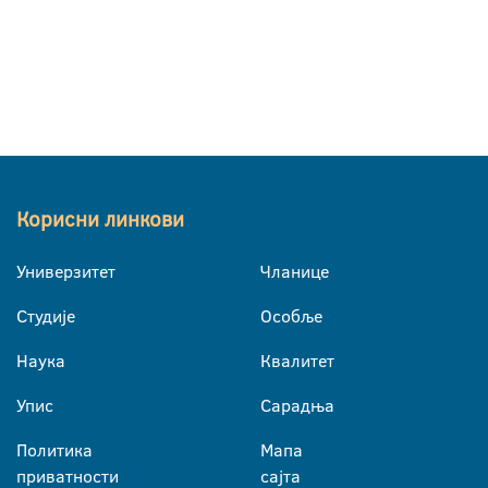
Корисни линкови
Универзитет
Чланице
Студије
Особље
Наука
Квалитет
Упис
Сарадња
Политика
Мапа
приватности
сајта