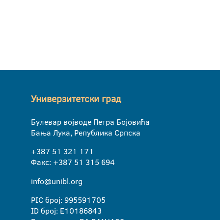
Универзитетски град
Булевар војводе Петра Бојовића
Бања Лука, Република Српска
+387 51 321 171
Факс: +387 51 315 694
info@unibl.org
PIC број: 995591705
ID број: E10186843