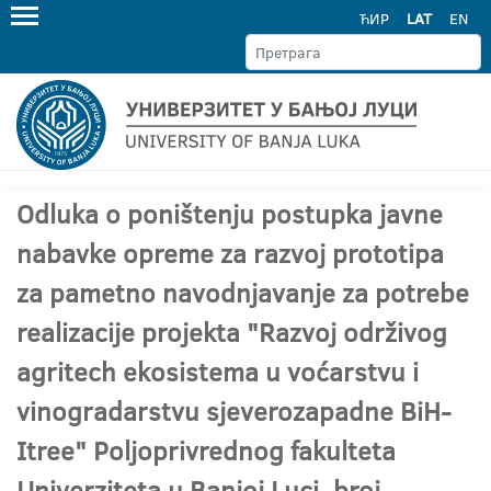
ЋИР
LAT
EN
Odluka o poništenju postupka javne
nabavke opreme za razvoj prototipa
za pametno navodnjavanje za potrebe
realizacije projekta "Razvoj održivog
agritech ekosistema u voćarstvu i
vinogradarstvu sjeverozapadne BiH-
Itree" Poljoprivrednog fakulteta
Univerziteta u Banjoj Luci, broj