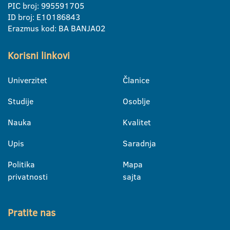
PIC broj: 995591705
ID broj: E10186843
Erazmus kod: BA BANJA02
Korisni linkovi
Univerzitet
Članice
Studije
Osoblje
Nauka
Kvalitet
Upis
Saradnja
Politika
Mapa
privatnosti
sajta
Pratite nas