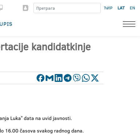
ЋИР
LAT
EN
UPIS
rtacije kandidatkinje
nja Lukaˮ data na uvid javnosti.
0 do 16.00 časova svakog radnog dana.