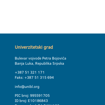
Univerzitetski grad
Bulevar vojvode Petra Bojovića
Banja Luka, Republika Srpska
+387 51 321 171
Faks: +387 51 315 694
info@unibl.org
PIC broj: 995591705
ID broj: E10186843