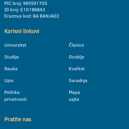
PIC broj: 995591705
ID broj: E10186843
Erazmus kod: BA BANJA02
Korisni linkovi
Univerzitet
Članice
Studije
Osoblje
Nauka
Kvalitet
Upis
Saradnja
Politika
Mapa
privatnosti
sajta
Pratite nas