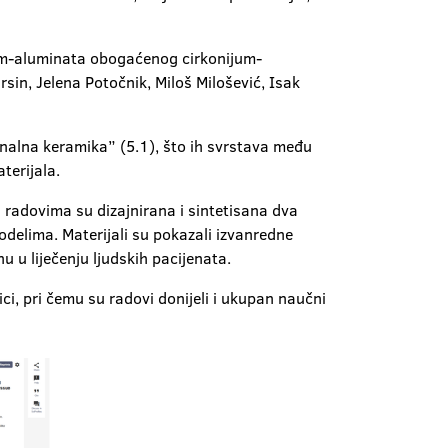
jum-aluminata obogaćenog cirkonijum-
rsin, Jelena Potočnik, Miloš Milošević, Isak
ionalna keramika” (5.1), što ih svrstava među
terijala.
 radovima su dizajnirana i sintetisana dva
delima. Materijali su pokazali izvanredne
 u liječenju ljudskih pacijenata.
ci, pri čemu su radovi donijeli i ukupan naučni