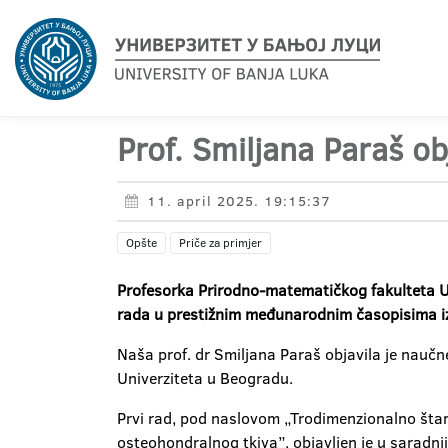
Prof. Smiljana Paraš o
11. april 2025. 19:15:37
Opšte
Priče za primjer
Profesorka Prirodno-matematičkog fakulteta Un
rada u prestižnim međunarodnim časopisima iz 
Naša prof. dr Smiljana Paraš objavila je naučn
Univerziteta u Beogradu.
Prvi rad, pod naslovom „Trodimenzionalno štamp
osteohondralnog tkiva”, objavljen je u saradn