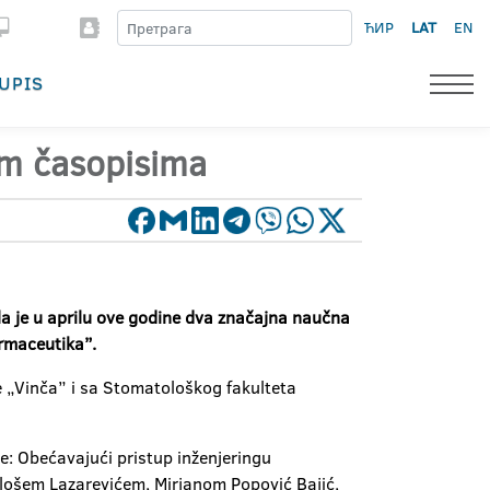
ЋИР
LAT
EN
UPIS
im časopisima
a je u aprilu ove godine dva značajna naučna
rmaceutika”.
e „Vinča” i sa Stomatološkog fakulteta
e: Obećavajući pristup inženjeringu
ilošem Lazarevićem, Mirjanom Popović Bajić,