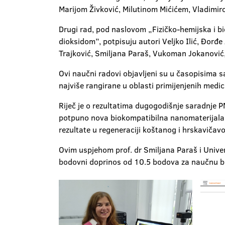
Marijom Živković, Milutinom Mićićem, Vladim
Drugi rad, pod naslovom „Fizičko-hemijska i 
dioksidom”, potpisuju autori Veljko Ilić, Đorđe
Trajković, Smiljana Paraš, Vukoman Jokanović, 
Ovi naučni radovi objavljeni su u časopisima s
najviše rangirane u oblasti primijenjenih medic
Riječ je o rezultatima dugogodišnje saradnje P
potpuno nova biokompatibilna nanomaterijala, k
rezultate u regeneraciji koštanog i hrskavičavo
Ovim uspjehom prof. dr Smiljana Paraš i Univer
bodovni doprinos od 10.5 bodova za naučnu bi