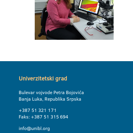
Univerzitetski grad
Bulevar vojvode Petra Bojovića
Banja Luka, Republika Srpska
+387 51 321 171
Faks: +387 51 315 694
info@unibl.org