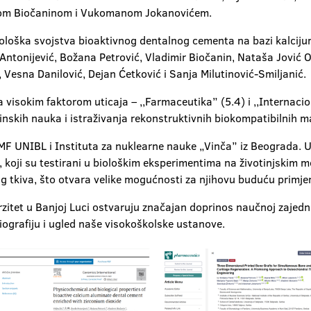
irom Biočaninom i Vukomanom Jokanovićem.
biološka svojstva bioaktivnog dentalnog cementa na bazi kalci
 Antonijević, Božana Petrović, Vladimir Biočanin, Nataša Jović O
Vesna Danilović, Dejan Ćetković i Sanja Milutinović-Smiljanić.
a visokim faktorom uticaja – ,,Farmaceutika” (5.4) i ,,Internac
inskih nauka i istraživanja rekonstruktivnih biokompatibilnih ma
MF UNIBL i Instituta za nuklearne nauke „Vinča” iz Beograda. U
oji su testirani u biološkim eksperimentima na životinjskim mo
g tkiva, što otvara velike mogućnosti za njihovu buduću primjenu
zitet u Banjoj Luci ostvaruju značajan doprinos naučnoj zajedni
ografiju i ugled naše visokoškolske ustanove.