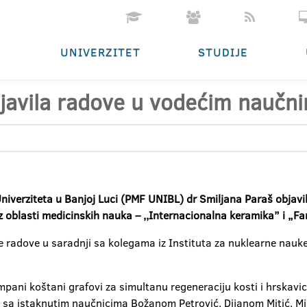
UNIVERZITET
STUDIJE
bjavila radove u vodećim naučn
iverziteta u Banjoj Luci (PMF UNIBL) dr Smiljana Paraš objavil
oblasti medicinskih nauka – ,,Internacionalna keramika” i „Fa
e radove u saradnji sa kolegama iz Instituta za nuklearne nauk
ani koštani grafovi za simultanu regeneraciju kosti i hrskavic
ji sa istaknutim naučnicima Božanom Petrović, Dijanom Mitić, M