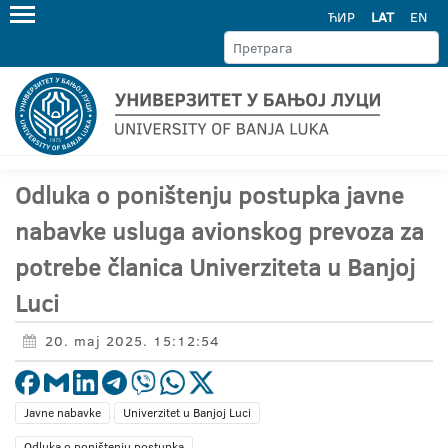
ЋИР
LAT
EN
Odluka o poništenju postupka javne
nabavke usluga avionskog prevoza za
potrebe članica Univerziteta u Banjoj
Luci
20. maj 2025. 15:12:54
Javne nabavke
Univerzitet u Banjoj Luci
Odluka o poništenju postupka