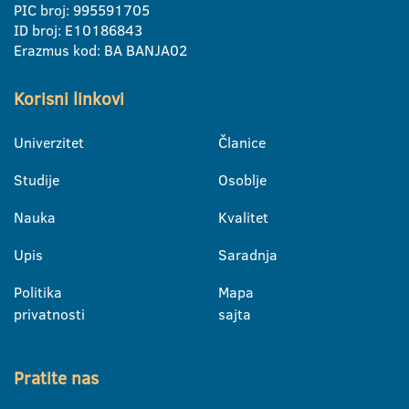
PIC broj: 995591705
ID broj: E10186843
Erazmus kod: BA BANJA02
Korisni linkovi
Univerzitet
Članice
Studije
Osoblje
Nauka
Kvalitet
Upis
Saradnja
Politika
Mapa
privatnosti
sajta
Pratite nas