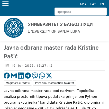
ЋИР
LAT
EN
Javna odbrana master rada Kristine
Pašić
19. jun 2025. 15:27:12
Magistarski radovi
Prirodno-matematički fakultet
Javna odbrana master rada pod nazivom ,,Topološka
analiza prostornih tipova podataka primjenom Python
programskog jezika" kandidata Kristine Pašić, diplomirani
inženjer geodezije - 240ECTS, održaće se 1. jula 2025.