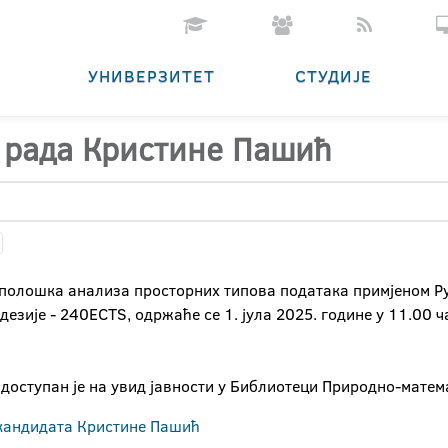
УНИВЕРЗИТЕТ
СТУДИЈЕ
 рада Кристине Пашић
ополошка анализа просторних типова података примјеном Py
зије - 240ECTS, одржаће се 1. јула 2025. године у 11.00 
доступан је на увид јавности у Библиотеци Природно-матем
 кандидата Кристине Пашић