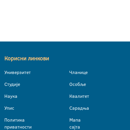
Корисни линкови
Универзитет
Чланице
Студије
Особље
Наука
Квалитет
Упис
Сарадња
Политика
Мапа
приватности
сајта