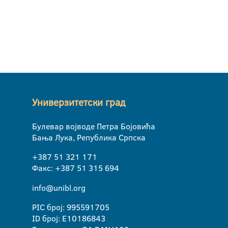
Универзитетски град
Булевар војводе Петра Бојовића
Бања Лука, Република Српска
+387 51 321 171
Факс: +387 51 315 694
info@unibl.org
PIC број: 995591705
ID број: E10186843