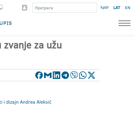
ЋИР
LAT
EN
UPIS
u zvanje za užu
i i dizajn Andrea Aleksić