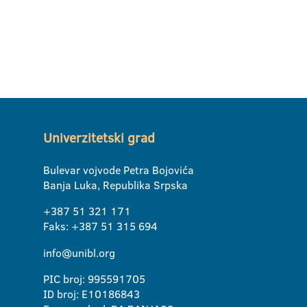
Univerzitetski grad
Bulevar vojvode Petra Bojovića
Banja Luka, Republika Srpska
+387 51 321 171
Faks: +387 51 315 694
info@unibl.org
PIC broj: 995591705
ID broj: E10186843