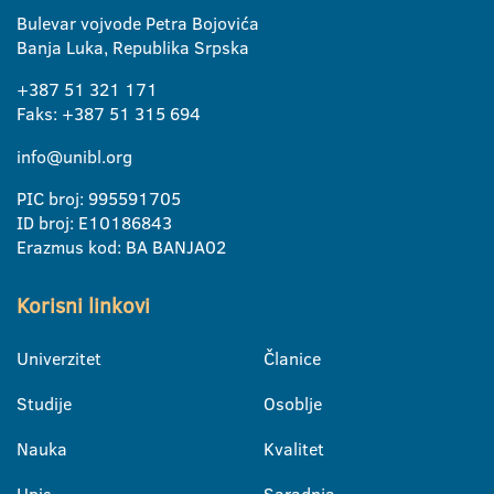
Bulevar vojvode Petra Bojovića
Banja Luka, Republika Srpska
+387 51 321 171
Faks: +387 51 315 694
info@unibl.org
PIC broj: 995591705
ID broj: E10186843
Erazmus kod: BA BANJA02
Korisni linkovi
Univerzitet
Članice
Studije
Osoblje
Nauka
Kvalitet
Upis
Saradnja