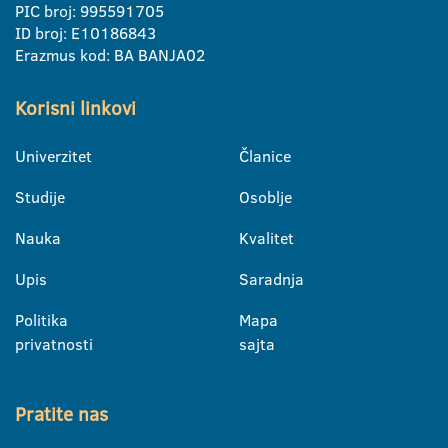
PIC broj: 995591705
ID broj: E10186843
Erazmus kod: BA BANJA02
Korisni linkovi
Univerzitet
Članice
Studije
Osoblje
Nauka
Kvalitet
Upis
Saradnja
Politika
Mapa
privatnosti
sajta
Pratite nas