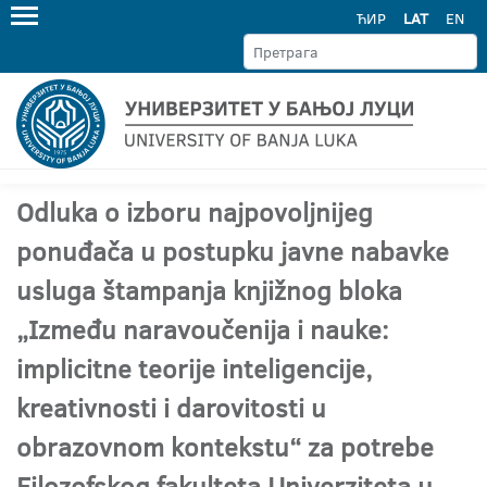
ЋИР
LAT
EN
Odluka o izboru najpovoljnijeg
ponuđača u postupku javne nabavke
usluga štampanja knjižnog bloka
„Između naravoučenija i nauke:
implicitne teorije inteligencije,
kreativnosti i darovitosti u
obrazovnom kontekstu“ za potrebe
Filozofskog fakulteta Univerziteta u