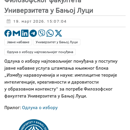
Универзитета у Бањој Луци
19. март 2026. 15:07:04
Јавне набавке
Универзитет у Бањој Луци
Одлука о избору најповољнијег понуђача
Одлука о избору најповољнијег понуђача у поступку
јавне набавке услуга штампања књижног блока
„Између наравоученија и науке: имплицитне теорије
интелигенције, креативности и даровитости
у образовном контексту“ за потребе Филозофског
факултета Универзитета у Бањој Луци.
Прилог:
Одлука о избору