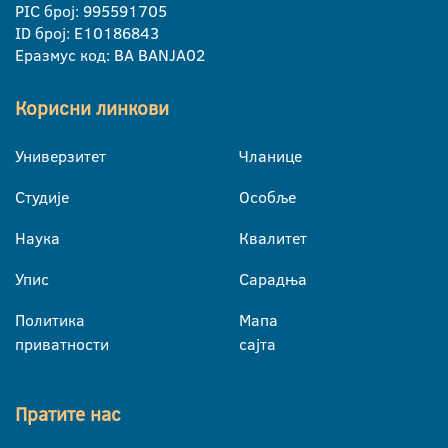
PIC број: 995591705
ID број: E10186843
Еразмус код: BA BANJA02
Корисни линкови
Универзитет
Чланице
Студије
Особље
Наука
Квалитет
Упис
Сарадња
Политика
Мапа
приватности
сајта
Пратите нас