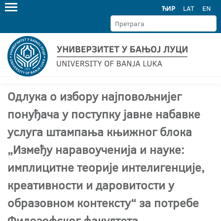
ЋИР
LAT
EN
Одлука о избору најповољнијег
понуђача у поступку јавне набавке
услуга штампања књижног блока
„Између наравоученија и науке:
имплицитне теорије интелигенције,
креативности и даровитости у
образовном контексту“ за потребе
Филозофског факултета