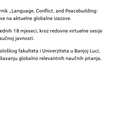
ornik „Language, Conflict, and Peacebuilding:
ve na aktuelne globalne izazove.
nih 18 mjeseci, kroz redovne virtuelne sesije
aučnoj javnosti.
loškog fakulteta i Univerziteta u Banjoj Luci,
ešavanju globalno relevantnih naučnih pitanja.