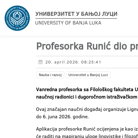
Profesorka Runić dio p
20. april 2026. 08:25:41
Nauka i razvoj
Univerzitet u Banjoj Luci
Vanredna profesorka sa Filološkog fakulteta Un
naučnoj radionici i dugoročnom istraživačkom 
Ovaj značajan naučni događaj organizuje Lignvi
do 6. juna 2026. godine.
Aplikacija profesorke Runić ocijenjena je kao i
će raditi na mapiranju uloge lingvistike i filozo