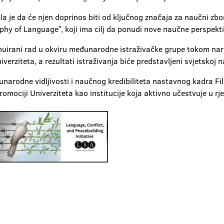
la je da će njen doprinos biti od ključnog značaja za naučni zb
phy of Languageˮ, koji ima cilj da ponudi nove naučne perspekti
uirani rad u okviru međunarodne istraživačke grupe tokom nared
erziteta, a rezultati istraživanja biće predstavljeni svjetskoj n
narodne vidljivosti i naučnog kredibiliteta nastavnog kadra Filo
omociji Univerziteta kao institucije koja aktivno učestvuje u rj