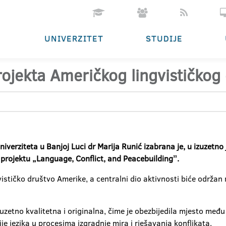
UNIVERZITET
STUDIJE
rojekta Američkog lingvističkog
iverziteta u Banjoj Luci dr Marija Runić izabrana je, u izuzetn
projektu „Language, Conflict, and Peacebuildingˮ.
stičko društvo Amerike, a centralni dio aktivnosti biće održan n
zuzetno kvalitetna i originalna, čime je obezbijedila mjesto među
fije jezika u procesima izgradnje mira i rješavanja konflikata.