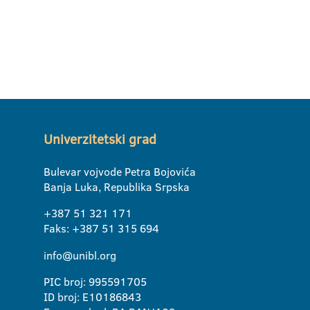
Univerzitetski grad
Bulevar vojvode Petra Bojovića
Banja Luka, Republika Srpska
+387 51 321 171
Faks: +387 51 315 694
info@unibl.org
PIC broj: 995591705
ID broj: E10186843