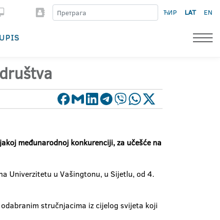
ЋИР
LAT
EN
UPIS
 društva
o jakoj međunarodnoj konkurenciji, za učešće na
a Univerzitetu u Vašingtonu, u Sijetlu, od 4.
 odabranim stručnjacima iz cijelog svijeta koji