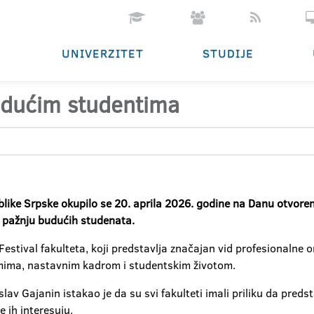
UNIVERZITET
STUDIJE
udućim studentima
like Srpske okupilo se 20. aprila 2026. godine na Danu otvoreni
ku pažnju budućih studenata.
stival fakulteta, koji predstavlja značajan vid profesionalne or
mima, nastavnim kadrom i studentskim životom.
oslav Gajanin istakao je da su svi fakulteti imali priliku da p
e ih interesuju.