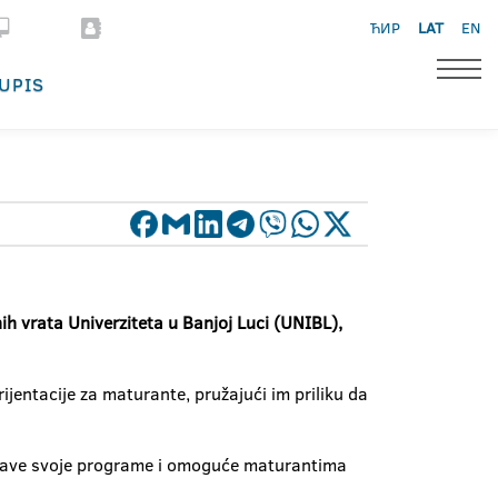
ЋИР
LAT
EN
UPIS
h vrata Univerziteta u Banjoj Luci (UNIBL),
ijentacije za maturante, pružajući im priliku da
redstave svoje programe i omoguće maturantima