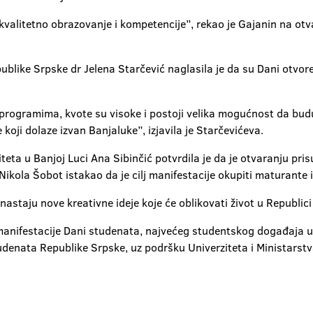
 kvalitetno obrazovanje i kompetencije”, rekao je Gajanin na otv
blike Srpske dr Jelena Starčević naglasila je da su Dani otvore
programima, kvote su visoke i postoji velika mogućnost da bud
koji dolaze izvan Banjaluke”, izjavila je Starčevićeva.
eta u Banjoj Luci Ana Sibinčić potvrdila je da je otvaranju pri
ikola Šobot istakao da je cilj manifestacije okupiti maturante 
staju nove kreativne ideje koje će oblikovati život u Republici
manifestacije Dani studenata, najvećeg studentskog događaja u 
tudenata Republike Srpske, uz podršku Univerziteta i Ministarst