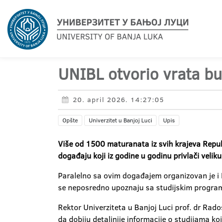
UNIBL otvorio vrata b
20. april 2026. 14:27:05
Opšte
Univerzitet u Banjoj Luci
Upis
Više od 1500 maturanata iz svih krajeva Repub
događaju koji iz godine u godinu privlači veli
Paralelno sa ovim događajem organizovan je i Fe
se neposredno upoznaju sa studijskim progra
Rektor Univerziteta u Banjoj Luci prof. dr Rad
da dobiju detaljnije informacije o studijama koj