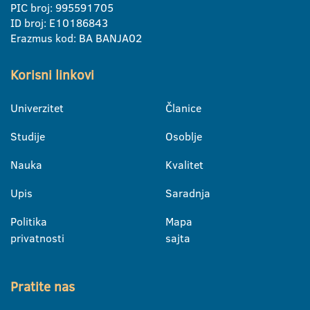
PIC broj: 995591705
ID broj: E10186843
Erazmus kod: BA BANJA02
Korisni linkovi
Univerzitet
Članice
Studije
Osoblje
Nauka
Kvalitet
Upis
Saradnja
Politika
Mapa
privatnosti
sajta
Pratite nas