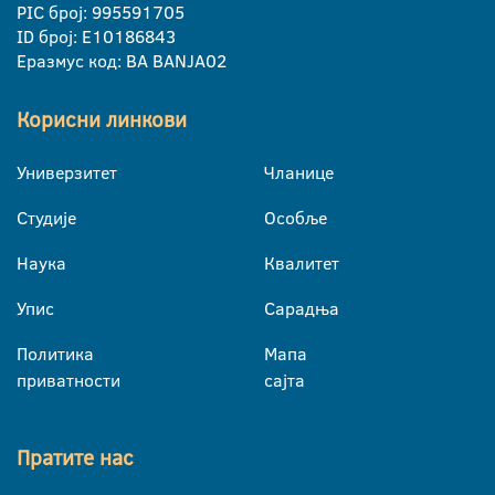
PIC број: 995591705
ID број: E10186843
Еразмус код: BA BANJA02
Корисни линкови
Универзитет
Чланице
Студије
Особље
Наука
Квалитет
Упис
Сарадња
Политика
Мапа
приватности
сајта
Пратите нас