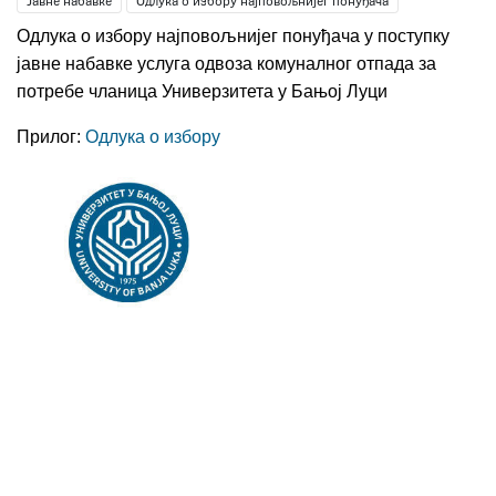
Јавне набавке
Одлука о избору најповољнијег понуђача
Одлука о избору најповољнијег понуђача у поступку
јавне набавке услуга одвоза комуналног отпада за
потребе чланица Универзитета у Бањој Луци
Прилог:
Одлука о избору