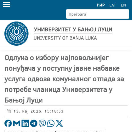
ЋИР
LAT
EN
Одлука о избору најповољнијег
понуђача у поступку јавне набавке
услуга одвоза комуналног отпада за
потребе чланица Универзитета у
Бањој Луци
13. мај 2026. 15:18:53