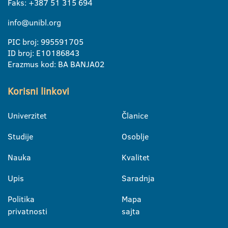
Faks: +387 51 315 694
info@unibl.org
PIC broj: 995591705
ID broj: E10186843
Erazmus kod: BA BANJA02
Korisni linkovi
Univerzitet
Članice
Studije
Osoblje
Nauka
Kvalitet
Upis
Saradnja
Politika
Mapa
privatnosti
sajta