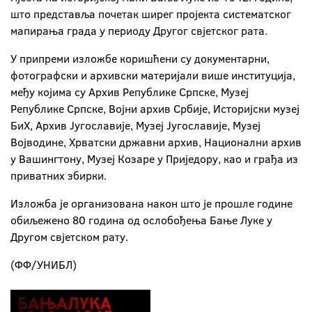
што представља почетак ширег пројекта систематског
мапирања града у периоду Другог свјетског рата.
У припреми изложбе коришћени су документарни,
фотографски и архивски материјали више институција,
међу којима су Архив Републике Српске, Музеј
Републике Српске, Војни архив Србије, Историјски музеј
БиХ, Архив Југославије, Музеј Југославије, Музеј
Војводине, Хрватски државни архив, Национални архив
у Вашингтону, Музеј Козаре у Приједору, као и грађа из
приватних збирки.
Изложба је организована након што је прошле године
обиљежено 80 година од ослобођења Бањe Луке у
Другом свјетском рату.
(ФФ/УНИБЛ)