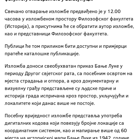
Свечано отварање изложбе предвиђено је у 12.00
часова у изложбеном простору Филозофског факултета
(Историја), а присутнима ће се обратити аутор изложбе,
као и представници Филозофског факултета.
Публици ће том приликом бити доступни и примјерци
пратеће каталошке публикације.
Изложба доноси свеобухватан приказ Бање Луке у
периоду Другог свјетског рата, са посебним освртом на
мјеста страдања и отпора, а кроз документарну и
визуелну грађу представљене су људске приче и
историја града испричана кроз простор, укључујући и
локалитете који данас више не постоје.
Посебну вриједност изложбе представља употреба
дигиталних кодова који повезују бројне локације са
координатним системом, као и мапирање више од 60
мјеста на историјској мапи Бањe Луке из 1942. године,