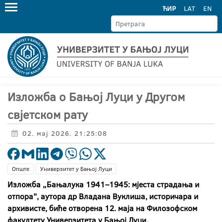
ЋИР
LAT
EN
Изложба о Бањој Луци у Другом
свјетском рату
02. мај 2026. 21:25:08
Опште
Универзитет у Бањој Луци
Изложба „Бањалука 1941–1945: мјеста страдања и
отпора”, аутора др Владана Вуклиша, историчара и
архивисте, биће отворена 12. маја на Филозофском
факултету Универзитета у Бањој Луци.