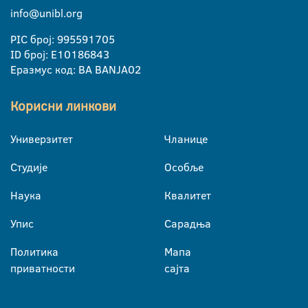
info@unibl.org
PIC број: 995591705
ID број: E10186843
Еразмус код: BA BANJA02
Корисни линкови
Универзитет
Чланице
Студије
Особље
Наука
Квалитет
Упис
Сарадња
Политика
Мапа
приватности
сајта