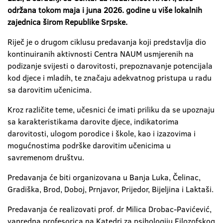
održana tokom maja i juna 2026. godine u više lokalnih
zajednica širom Republike Srpske.
Riječ je o drugom ciklusu predavanja koji predstavlja dio
kontinuiranih aktivnosti Centra NAUM usmjerenih na
podizanje svijesti o darovitosti, prepoznavanje potencijala
kod djece i mladih, te značaju adekvatnog pristupa u radu
sa darovitim učenicima.
Kroz različite teme, učesnici će imati priliku da se upoznaju
sa karakteristikama darovite djece, indikatorima
darovitosti, ulogom porodice i škole, kao i izazovima i
mogućnostima podrške darovitim učenicima u
savremenom društvu.
Predavanja će biti organizovana u Banja Luka, Čelinac,
Gradiška, Brod, Doboj, Prnjavor, Prijedor, Bijeljina i Laktaši.
Predavanja će realizovati prof. dr Milica Drobac-Pavićević,
vanredna profesorica na Katedri za psihologiju Filozofskog