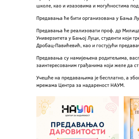
школе, као и изазовима и могућностима по
Предавања ће бити организована у Бања Лук
Предавања ће реализовати проф. др Милица
Универзитета у Бањој Луци, студенти који т
Дробац-Павићевић, као и гостујући предавач
Предавања су намијењена родитељима, васп
заинтересованим грађанима који желе да ст
Учешће на предавањима је бесплатно, а због
мрежама Центра за надареност НАУМ.