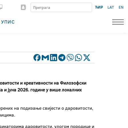
ЋИР
LAT
EN
УПИС
ровитости и креативности на Филозофски
а и јуна 2026. године у више локалних
ерених на подизање свијести о даровитости,
ницима.
ндикаторима даровитости, улогом породице и