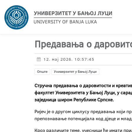
Предавања о даровито
12. мај 2026. 10:57:45
Опште
Универзитет у Бањој Луци
Стручна предавања о даровитости и креатив
факултет Универзитета у Бањој Луци, у сар
заједница широм Републике Српске.
Ријеч је о другом циклусу предавања који 
препознавање потенцијала код дјеце и млади
Кроз различите теме, учесници ће имати при