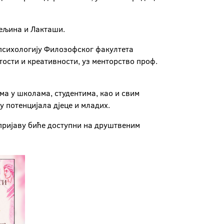
јељина и Лакташи.
психологију Филозофског факултета
тости и креативности, уз менторство проф.
а у школама, студентима, као и свим
 потенцијала дјеце и младих.
 пријаву биће доступни на друштвеним