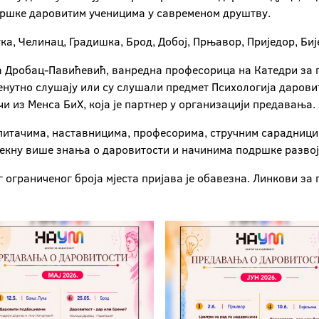
дршке даровитим ученицима у савременом друштву.
а, Челинац, Градишка, Брод, Добој, Прњавор, Приједор, Би
 Дробац-Павићевић, ванредна професорица на Катедри за 
ренутно слушају или су слушали предмет Психологија дарови
и из Менса БиХ, која је партнер у организацији предавања.
итачима, наставницима, професорима, стручним сарадницим
екну више знања о даровитости и начинима подршке развоју
 ограниченог броја мјеста пријава је обавезна. Линкови за