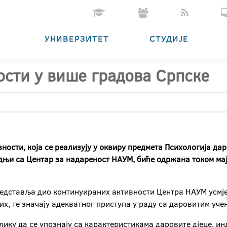
УНИВЕРЗИТЕТ
СТУДИЈЕ
сти у више градова Српске
ности, која се реализују у оквиру предмета Психологија да
адњи са Центар за надареност НАУМ, биће одржана током мај
представља дио континуираних активности Центра НАУМ усмј
х, те значају адекватног приступа у раду са даровитим уче
лику да се упознају са карактеристикама даровите дјеце, и