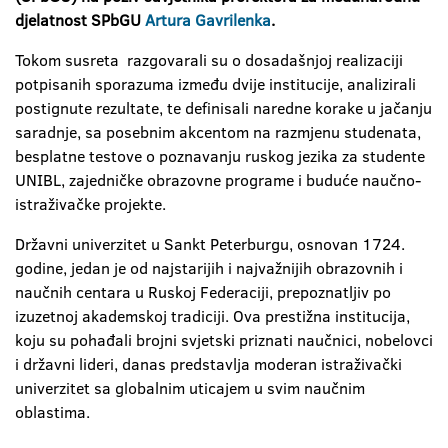
djelatnost SPbGU
Artura Gavrilenka
.
Tokom susreta razgovarali su o dosadašnjoj realizaciji
potpisanih sporazuma između dvije institucije, analizirali
postignute rezultate, te definisali naredne korake u jačanju
saradnje, sa posebnim akcentom na razmjenu studenata,
besplatne testove o poznavanju ruskog jezika za studente
UNIBL, zajedničke obrazovne programe i buduće naučno-
istraživačke projekte.
Državni univerzitet u Sankt Peterburgu, osnovan 1724.
godine, jedan je od najstarijih i najvažnijih obrazovnih i
naučnih centara u Ruskoj Federaciji, prepoznatljiv po
izuzetnoj akademskoj tradiciji. Ova prestižna institucija,
koju su pohađali brojni svjetski priznati naučnici, nobelovci
i državni lideri, danas predstavlja moderan istraživački
univerzitet sa globalnim uticajem u svim naučnim
oblastima.