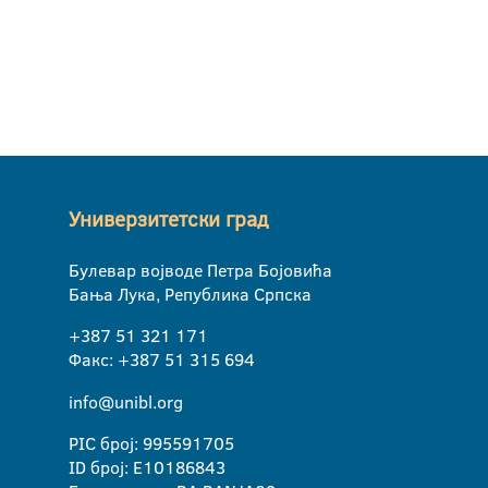
Универзитетски град
Булевар војводе Петра Бојовића
Бања Лука, Република Српска
+387 51 321 171
Факс: +387 51 315 694
info@unibl.org
PIC број: 995591705
ID број: E10186843