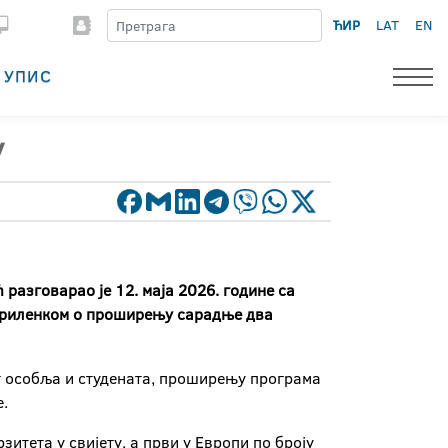
ЋИР
LAT
EN
УПИС
у
разговарао је 12. маја 2026. године са
авриленком о проширењу сарадње два
ог особља и студената, проширењу програма
.
зитета у свијету, а први у Европи по броју