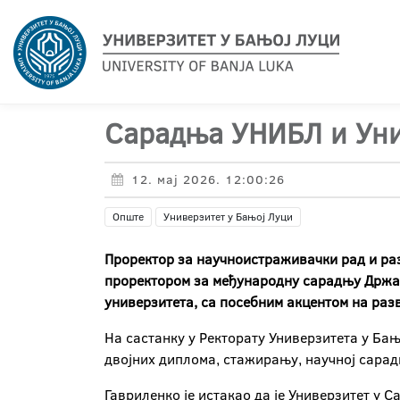
Сарадња УНИБЛ и Уни
12. мај 2026. 12:00:26
Опште
Универзитет у Бањој Луци
Проректор за научноистраживачки рад и разв
проректором за међународну сарадњу Држав
универзитета, са посебним акцентом на раз
На састанку у Ректорату Универзитета у Ба
двојних диплома, стажирању, научној сарад
Гавриленко је истакао да је Универзитет у С