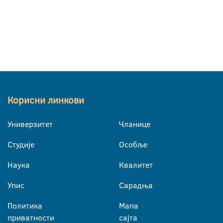
Корисни линкови
Универзитет
Чланице
Студије
Особље
Наука
Квалитет
Упис
Сарадња
Политика
Мапа
приватности
сајта