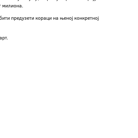
т милиона.
 бити предузети кораци на њеној конкретној
арт.