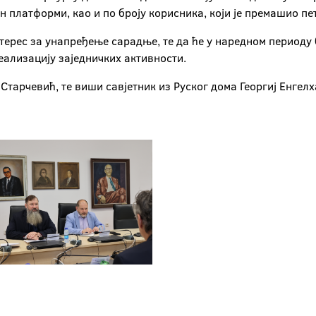
 платформи, као и по броју корисника, који је премашио пе
нтерес за унапређење сарадње, те да ће у наредном периоду
ализацију заједничких активности.
Старчевић, те виши савјетник из Руског дома Георгиј Енгелх