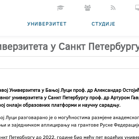
УНИВЕРЗИТЕТ
СТУДИЈЕ
верзитета у Санкт Петербург
ој Универзитета у Бањој Луци проф. др Александар Остојић 
ног универзитета у Санкт Петербургу проф. др Артуром Г
вој онлајн образовних платформи и научну сарадњу.
њој Луци разговарано је о могућностима размјене академск
њи и заједничком аплицирању на грантове Руске Федерације
анкт Петербургу до 2022. године био међу пет водећих универ