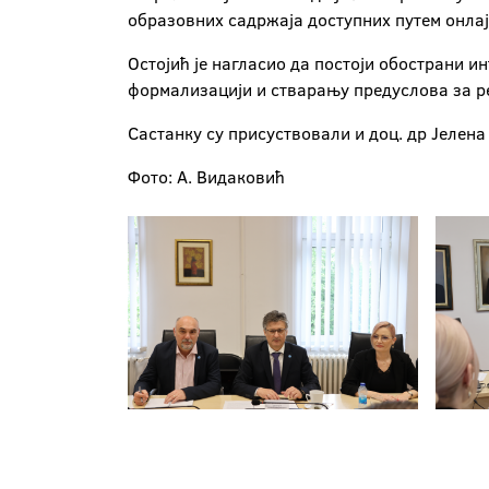
образовних садржаја доступних путем онлајн
Остојић је нагласио да постоји обострани и
формализацији и стварању предуслова за ре
Састанку су присуствовали и доц. др Јелена 
Фото: А. Видаковић