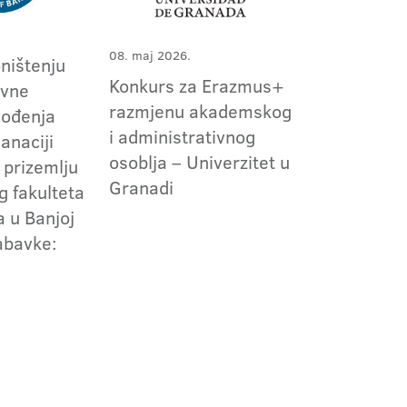
08. maj 2026.
ništenju
Konkurs za Erazmus+
avne
razmjenu akademskog
vođenja
i administrativnog
anaciji
osoblja – Univerzitet u
u prizemlju
Granadi
g fakulteta
a u Banjoj
nabavke: