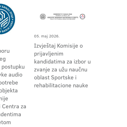
05. maj 2026.
Izvještaj Komisije o
boru
prijavljenim
jeg
kandidatima za izbor u
 postupku
zvanje za užu naučnu
vke audio
oblast Sportske i
potrebe
rehabilitacione nauke
objekta
mije
i Centra za
udentima
tetom