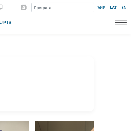
ЋИР
LAT
EN
UPIS