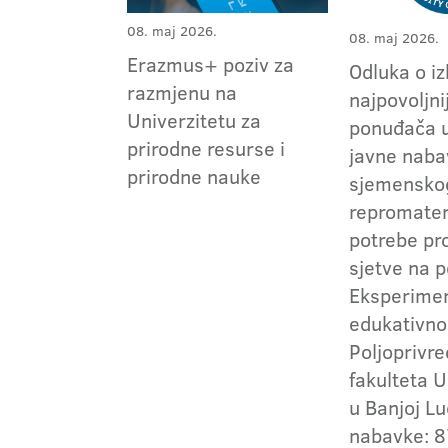
08. maj 2026.
08. maj 2026.
Erazmus+ poziv za
Odluka o i
razmjenu na
najpovoljni
Univerzitetu za
ponuđača 
prirodne resurse i
javne naba
prirodne nauke
sjemensko
repromater
potrebe pr
sjetve na 
Eksperimen
edukativno
Poljoprivr
fakulteta U
u Banjoj Luc
nabavke: 