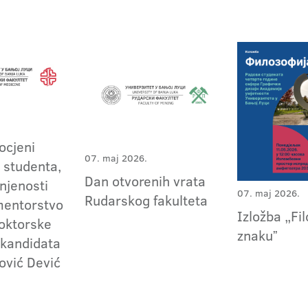
 ocjeni
07. maj 2026.
 studenta,
Dan otvorenih vrata
njenosti
07. maj 2026.
Rudarskog fakulteta
mentorstvo
Izložba „Fil
doktorske
znakuˮ
 kandidata
ović Dević