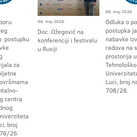
08. maj 2026.
zboru
Odluka o po
08. maj 2026.
jeg
postupka j
Doc. Ožegović na
u postupku
nabavke iz
konferenciji i festivalu
vke
radova na s
u Rusiji
g
prostorija 
ijala za
Tehnološko
oljetne
Univerzitet
površinama
Luci, broj 
talno-
708/26.
g centra
ednog
niverziteta
i, broj
876/26.