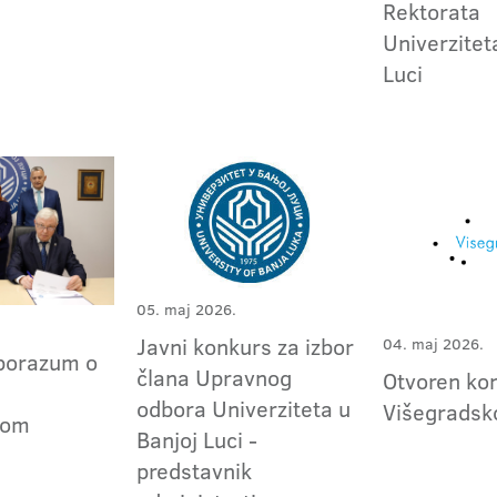
Rektorata
Univerzitet
Luci
05. maj 2026.
Javni konkurs za izbor
04. maj 2026.
porazum o
člana Upravnog
Otvoren ko
odbora Univerziteta u
Višegradsk
tom
Banjoj Luci -
predstavnik