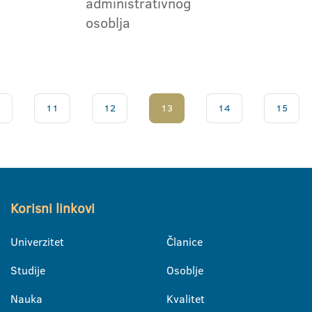
administrativnog
osoblja
.
11
12
13
14
15
Korisni linkovi
Univerzitet
Članice
Studije
Osoblje
Nauka
Kvalitet