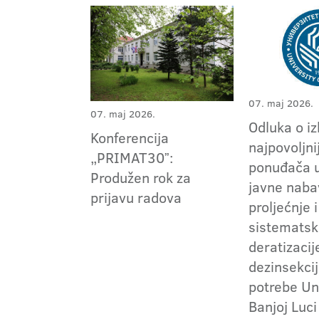
07. maj 2026.
07. maj 2026.
Odluka o i
Konferencija
najpovoljni
„PRIMAT30ˮ:
ponuđača 
Produžen rok za
javne naba
prijavu radova
proljećnje 
sistemats
deratizacije
dezinsekcij
potrebe Un
Banjoj Luci