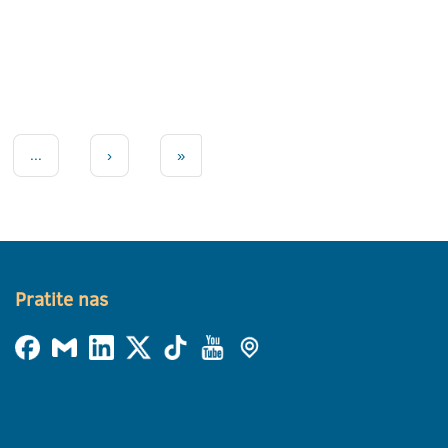
...
›
»
Pratite nas