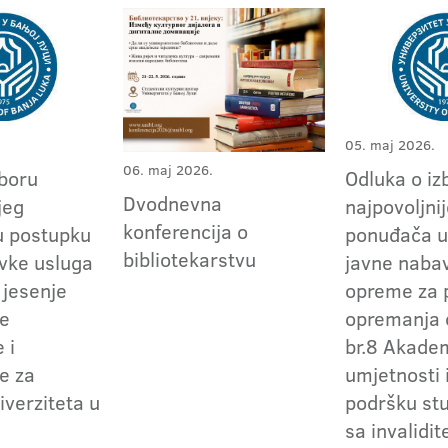
05. maj 2026.
06. maj 2026.
zboru
Odluka o iz
Dvodnevna
jeg
najpovoljni
konferencija o
u postupku
ponuđača u
bibliotekarstvu
vke usluga
javne naba
i jesenje
opreme za 
ke
opremanja 
 i
br.8 Akade
e za
umjetnosti 
iverziteta u
podršku st
sa invalidi