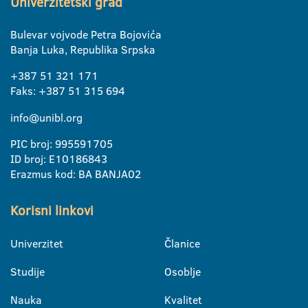
Univerzitetski grad
Bulevar vojvode Petra Bojovića
Banja Luka, Republika Srpska
+387 51 321 171
Faks: +387 51 315 694
info@unibl.org
PIC broj: 995591705
ID broj: E10186843
Erazmus kod: BA BANJA02
Korisni linkovi
Univerzitet
Članice
Studije
Osoblje
Nauka
Kvalitet