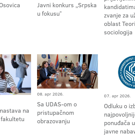
Javni konkurs „Srpska
Osovica
kandidatima
u fokusuˮ
zvanje za 
oblast Teor
sociologija
08. apr 2026.
07. apr 2026.
Sa UDAS-om o
Odluku o iz
nastava na
pristupačnom
najpovoljni
 fakultetu
obrazovanju
ponuđača u
javne naba