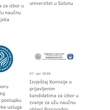
univerzitet u Solunu
 za izbor u
užu naučnu
ijska
07. apr 2026.
Izvještaj Komisije o
boru
prijavljenim
jeg
kandidatima za izbor u
 postupku
zvanje za užu naučnu
vke usluga
oblast Proizvodno