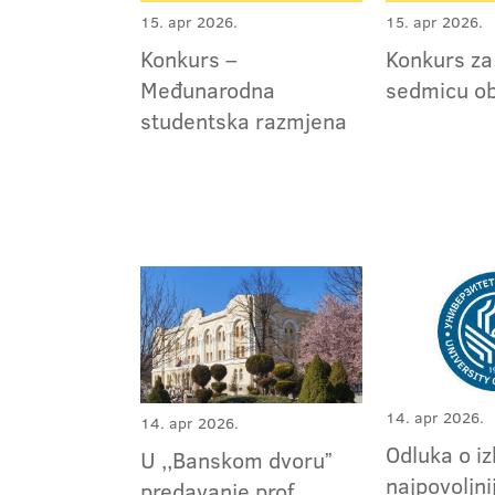
15. apr 2026.
15. apr 2026.
Konkurs –
Konkurs z
Međunarodna
sedmicu o
studentska razmjena
14. apr 2026.
14. apr 2026.
Odluka o i
U ,,Banskom dvoruˮ
najpovoljni
predavanje prof.