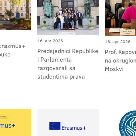
16. apr 2026.
16. apr 2026.
Erazmus+
Predsjednici Republike
Prof. Kapo
buke
i Parlamenta
na okruglom
razgovarali sa
Moskvi
studentima prava