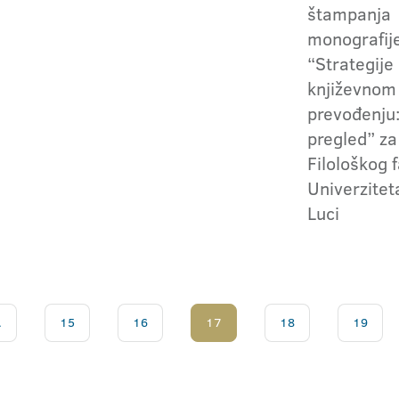
štampanja
monografij
“Strategije
književnom
prevođenju:
pregled” za
Filološkog 
Univerzitet
Luci
.
15
16
17
18
19