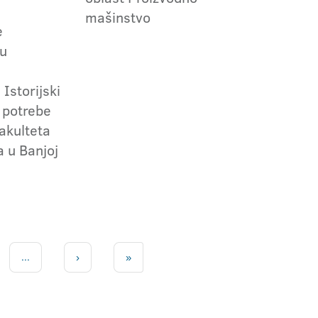
mašinstvo
e
 u
 Istorijski
 potrebe
fakulteta
a u Banjoj
...
›
»