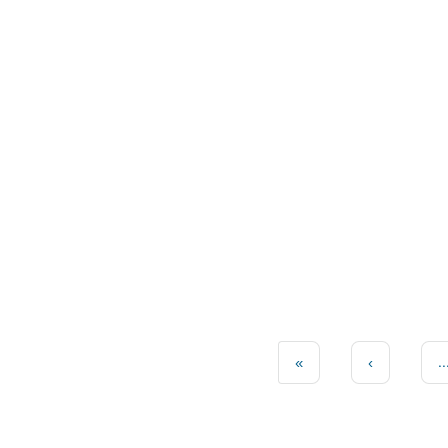
«
‹
..