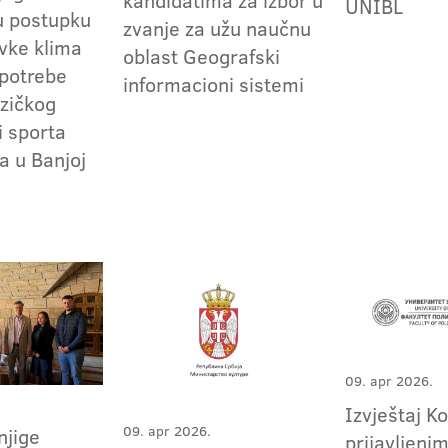
kandidatima za izbor u
UNIBL
u postupku
zvanje za užu naučnu
vke klima
oblast Geografski
 potrebe
informacioni sistemi
izičkog
i sporta
a u Banjoj
09. apr 2026.
Izvještaj K
09. apr 2026.
njige
prijavljeni