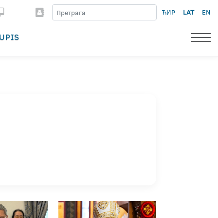
ЋИР
LAT
EN
UPIS