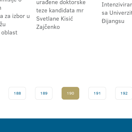
urađene doktorske
Intenzivira
m
teze kandidata mr
sa Univerz
a za izbor u
Svetlane Kisić
Đijangsu
užu
Zajčenko
 oblast
188
189
190
191
192