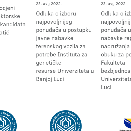
23. avg 2022.
23. avg 2022.
 ocjeni
Odluka o izboru
Odluka o iz
ktorske
najpovoljnijeg
najpovoljni
 kandidata
ponuđača u postupku
ponuđača u
atić-
javne nabavke
nabavke re
terenskog vozila za
naoružanja
potrebe Instituta za
obuku za p
genetičke
Fakulteta
resurse Univerziteta u
bezbjednos
Banjoj Luci
Univerzitet
Luci