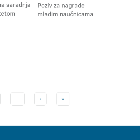
na saradnja
Poziv za nagrade
itetom
mladim naučnicama
...
›
»