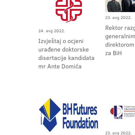
23. avg 2022.
Rektor raz
24. avg 2022.
generalni
Izvještaj o ocjeni
direktorom
urađene doktorske
za BiH
disertacije kandidata
mr Ante Domića
23. avg 2022.