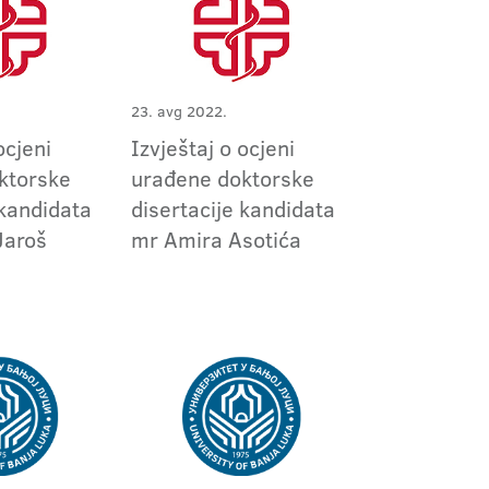
23. avg 2022.
ocjeni
Izvještaj o ocjeni
ktorske
urađene doktorske
 kandidata
disertacije kandidata
Jaroš
mr Amira Asotića