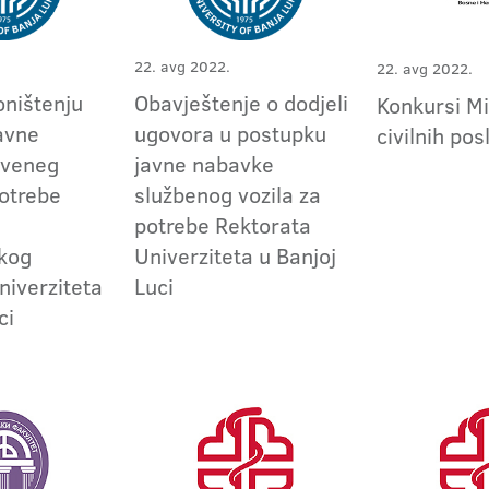
22. avg 2022.
22. avg 2022.
oništenju
Obavještenje o dodjeli
Konkursi Mi
avne
ugovora u postupku
civilnih po
rveneg
javne nabavke
potrebe
službenog vozila za
potrebe Rektorata
kog
Univerziteta u Banjoj
niverziteta
Luci
ci