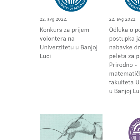
22. avg 2022.
22. avg 2022.
Konkurs za prijem
Odluka o p
volontera na
postupka j
Univerzitetu u Banjoj
nabavke d
Luci
peleta za 
Prirodno -
matematič
fakulteta U
u Banjoj Lu