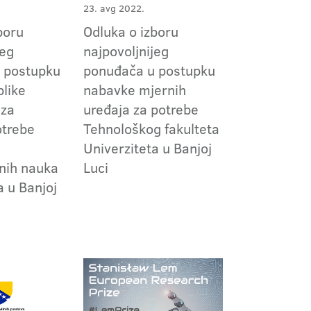
23. avg 2022.
boru
Odluka o izboru
jeg
najpovoljnijeg
 postupku
ponuđača u postupku
plike
nabavke mjernih
 za
uređaja za potrebe
otrebe
Tehnološkog fakulteta
Univerziteta u Banjoj
nih nauka
Luci
a u Banjoj