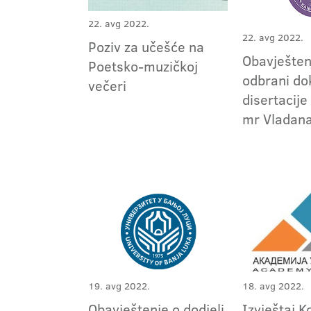
22. avg 2022.
22. avg 2022.
Poziv za učešće na
Obavješten
Poetsko-muzičkoj
odbrani do
večeri
disertacije
mr Vladana
19. avg 2022.
18. avg 2022.
Obavještenje o dodjeli
Izvještaj K