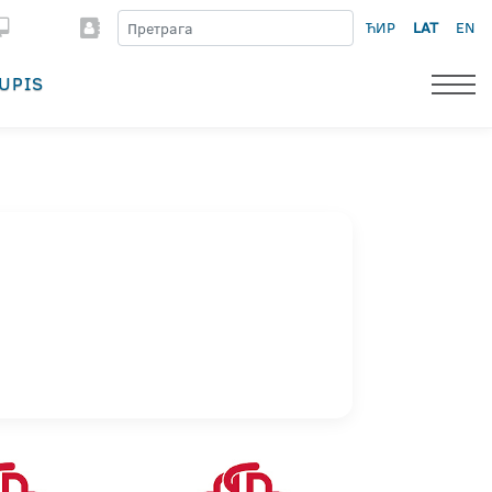
ЋИР
LAT
EN
UPIS