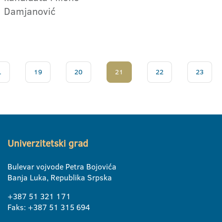
Damjanović
.
19
20
21
22
23
Univerzitetski grad
Bulevar vojvode Petra Bojovića
Banja Luka, Republika Srpska
+387 51 321 171
Faks: +387 51 315 694