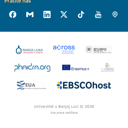
Pratite nas
Univerzitet u Banjoj Luci © 2026
Sva prava zadržana