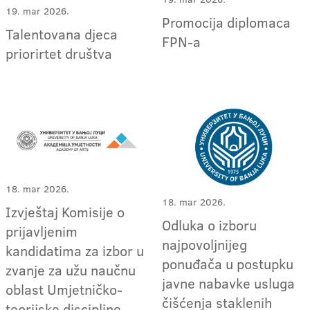
19. mar 2026.
Promocija diplomaca
Talentovana djeca
FPN-a
priorirtet društva
18. mar 2026.
18. mar 2026.
Izvještaj Komisije o
Odluka o izboru
prijavljenim
najpovoljnijeg
kandidatima za izbor u
ponuđača u postupku
zvanje za užu naučnu
javne nabavke usluga
oblast Umjetničko-
čišćenja staklenih
teorijske discipline