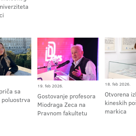
niverziteta
ci
18. feb 2026.
19. feb 2026.
riča sa
Otvorena iz
Gostovanje profesora
g poluostrva
kineskih po
Miodraga Zeca na
markica
Pravnom fakultetu