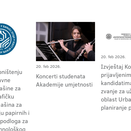
20. feb 2026.
Izvještaj K
20. feb 2026.
oništenju
prijavljeni
Koncerti studenata
avne
kandidatima
Akademije umjetnosti
ašine za
zvanje za 
afičku
oblast Urba
ašina za
planiranje 
ju papirnih i
 podloga za
hnološkog