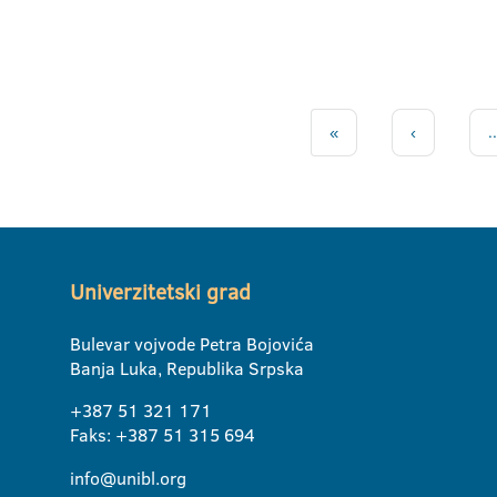
«
‹
..
Univerzitetski grad
Bulevar vojvode Petra Bojovića
Banja Luka, Republika Srpska
+387 51 321 171
Faks: +387 51 315 694
info@unibl.org