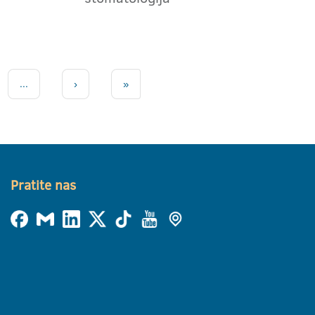
...
›
»
Pratite nas