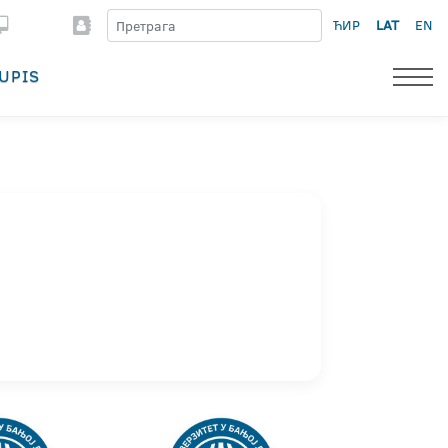
ЋИР
LAT
EN
UPIS