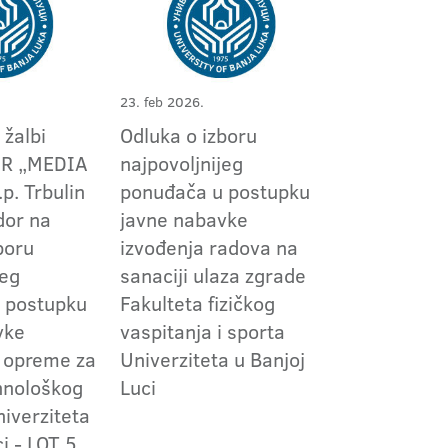
23. feb 2026.
 žalbi
Odluka o izboru
PR „MEDIA
najpovoljnijeg
p. Trbulin
ponuđača u postupku
dor na
javne nabavke
boru
izvođenja radova na
jeg
sanaciji ulaza zgrade
 postupku
Fakulteta fizičkog
vke
vaspitanja i sporta
 opreme za
Univerziteta u Banjoj
hnološkog
Luci
niverziteta
ci - LOT 5