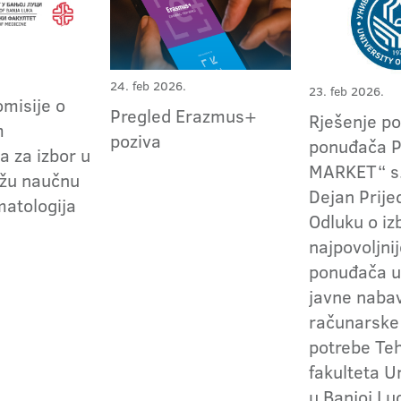
24. feb 2026.
23. feb 2026.
omisije o
Pregled Erazmus+
Rješenje po
m
poziva
ponuđača 
a za izbor u
MARKET“ s.
užu naučnu
Dejan Prije
matologija
Odluku o iz
najpovoljni
ponuđača u
javne naba
računarske
potrebe Te
fakulteta U
u Banjoj Lu