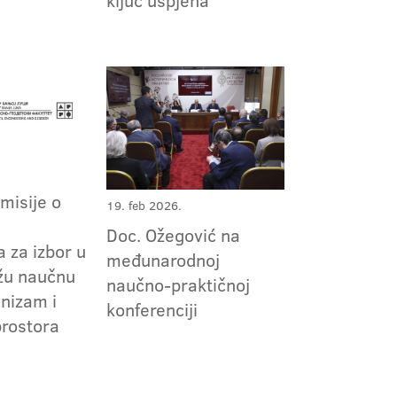
ključ uspjeha
omisije o
19. feb 2026.
m
Doc. Ožegović na
 za izbor u
međunarodnoj
užu naučnu
naučno-praktičnoj
nizam i
konferenciji
prostora