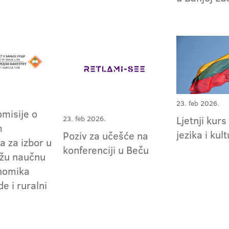
23. feb 2026.
omisije o
Ljetnji kurs
23. feb 2026.
m
jezika i kul
Poziv za učešće na
a za izbor u
konferenciji u Beču
užu naučnu
nomika
de i ruralni