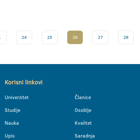
.
24
25
26
27
28
Korisni linkovi
Univerzitet
Članice
Studije
Osoblje
Nauka
Kvalitet
Upis
Saradnja