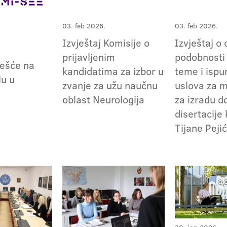
03. feb 2026.
03. feb 2026.
Izvještaj Komisije o
Izvještaj o 
prijavljenim
podobnosti
češće na
kandidatima za izbor u
teme i ispu
lu u
zvanje za užu naučnu
uslova za 
oblast Neurologija
za izradu d
disertacije
Tijane Peji