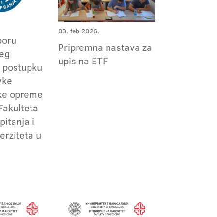
03. feb 2026.
boru
Pripremna nastava za
jeg
upis na ETF
 postupku
vke
čke opreme
Fakulteta
pitanja i
erziteta u