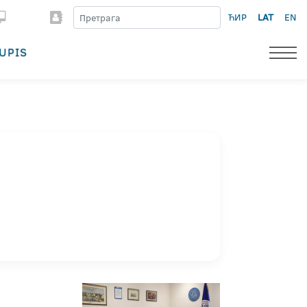
ЋИР
LAT
EN
UPIS