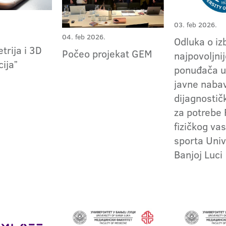
03. feb 2026.
04. feb 2026.
Odluka o iz
trija i 3D
Počeo projekat GEM
najpovoljni
ijaˮ
ponuđača u
javne naba
dijagnosti
za potrebe 
fizičkog vas
sporta Univ
Banjoj Luci