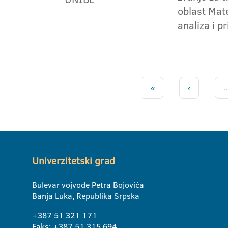
oblast Mat
analiza i p
«
‹
..
Univerzitetski grad
Bulevar vojvode Petra Bojovića
Banja Luka, Republika Srpska
+387 51 321 171
Faks: +387 51 315 694