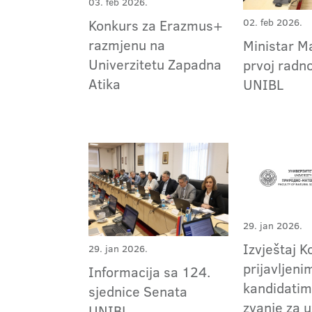
03. feb 2026.
02. feb 2026.
Konkurs za Erazmus+
razmjenu na
Ministar Ma
Univerzitetu Zapadna
prvoj radno
Atika
UNIBL
29. jan 2026.
Izvještaj K
29. jan 2026.
prijavljeni
Informacija sa 124.
kandidatim
sjednice Senata
zvanje za 
UNIBL