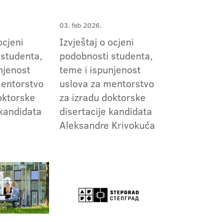
03. feb 2026.
ocjeni
Izvještaj o ocjeni
 studenta,
podobnosti studenta,
njenost
teme i ispunjenost
mentorstvo
uslova za mentorstvo
oktorske
za izradu doktorske
 kandidata
disertacije kandidata
ć
Aleksandre Krivokuća