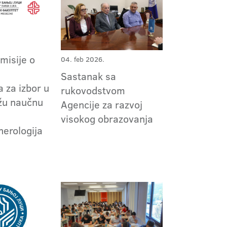
omisije o
04. feb 2026.
m
Sastanak sa
 za izbor u
rukovodstvom
užu naučnu
Agencije za razvoj
visokog obrazovanja
erologija