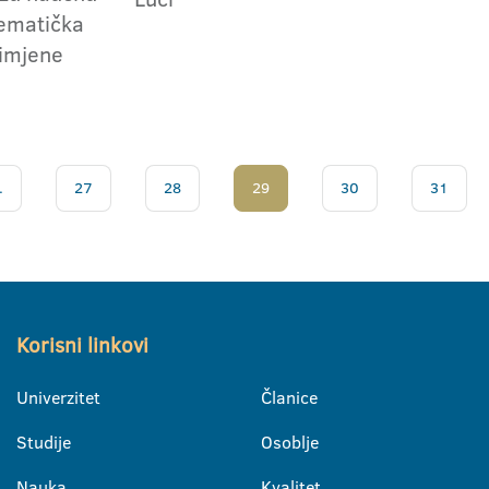
ematička
rimjene
.
27
28
29
30
31
Korisni linkovi
Univerzitet
Članice
Studije
Osoblje
Nauka
Kvalitet