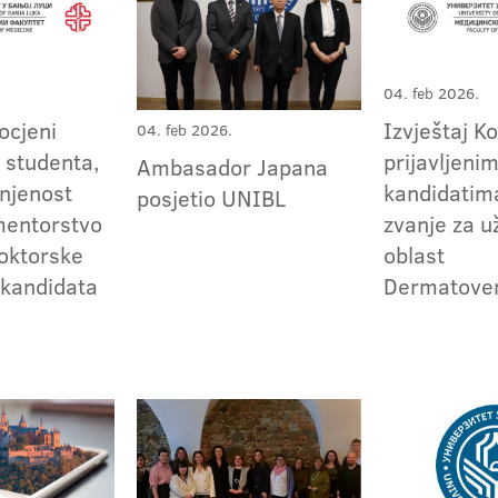
04. feb 2026.
 ocjeni
Izvještaj K
04. feb 2026.
 studenta,
prijavljeni
Ambasador Japana
unjenost
kandidatima
posjetio UNIBL
mentorstvo
zvanje za 
doktorske
oblast
 kandidata
Dermatoven