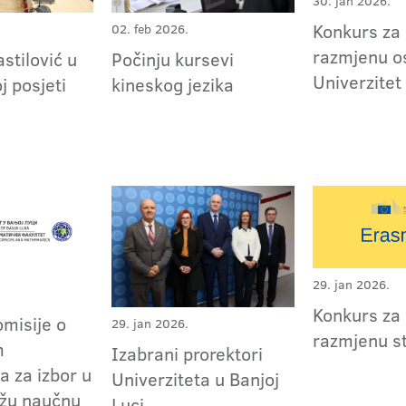
30. jan 2026.
Konkurs za
02. feb 2026.
razmjenu o
stilović u
Počinju kursevi
Univerzitet
j posjeti
kineskog jezika
29. jan 2026.
Konkurs za
omisije o
29. jan 2026.
razmjenu s
m
Izabrani prorektori
a za izbor u
Univerziteta u Banjoj
užu naučnu
Luci