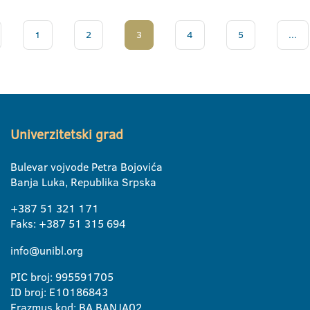
1
2
3
4
5
...
Univerzitetski grad
Bulevar vojvode Petra Bojovića
Banja Luka, Republika Srpska
+387 51 321 171
Faks: +387 51 315 694
info@unibl.org
PIC broj: 995591705
ID broj: E10186843
Erazmus kod: BA BANJA02