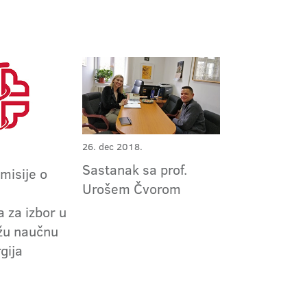
26. dec 2018.
Sastanak sa prof.
omisije o
Urošem Čvorom
m
 za izbor u
užu naučnu
gija