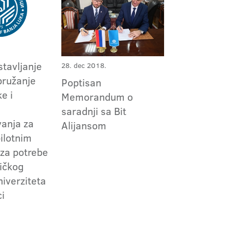
stavljanje
28. dec 2018.
pružanje
Poptisan
e i
Memorandum o
saradnji sa Bit
vanja za
Alijansom
ilotnim
 za potrebe
ičkog
niverziteta
ci