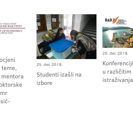
25. dec 2018.
 ocjeni
Konferenciji
25. dec 2018.
 teme,
u različitim
Studenti izašli na
i mentora
istraživanj
izbore
doktorske
 mr
sić-