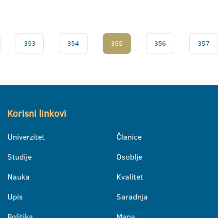
353
354
355
356
357
Korisni linkovi
Univerzitet
Članice
Studije
Osoblje
Nauka
Kvalitet
Upis
Saradnja
Politika
Mapa