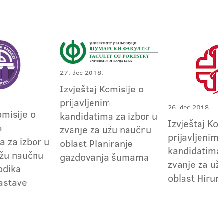
27. dec 2018.
Izvještaj Komisije o
prijavljenim
26. dec 2018.
omisije o
kandidatima za izbor u
Izvještaj K
m
zvanje za užu naučnu
prijavljeni
a za izbor u
oblast Planiranje
kandidatima
užu naučnu
gazdovanja šumama
zvanje za 
odika
oblast Hirur
astave