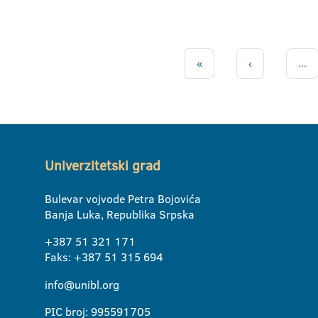
«
‹
...
Univerzitetski grad
Bulevar vojvode Petra Bojovića
Banja Luka, Republika Srpska
+387 51 321 171
Faks: +387 51 315 694
info@unibl.org
PIC broj: 995591705