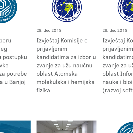
28. dec 2018.
28. dec 2018.
zboru
Izvještaj Komisije o
Izvještaj K
jeg
prijavljenim
prijavljeni
u postupku
kandidatima za izbor u
kandidatima
vke
zvanje za užu naučnu
zvanje za 
 za potrebe
oblast Atomska
oblast Inf
a u Banjoj
molekulska i hemijska
nauke i bio
fizika
(razvoj sof