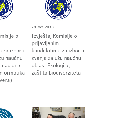
28. dec 2018.
omisije o
Izvještaj Komisije o
m
prijavljenim
 za izbor u
kandidatima za izbor u
užu naučnu
zvanje za užu naučnu
ormacione
oblast Ekologija,
informatika
zaštita biodiverziteta
tvera)