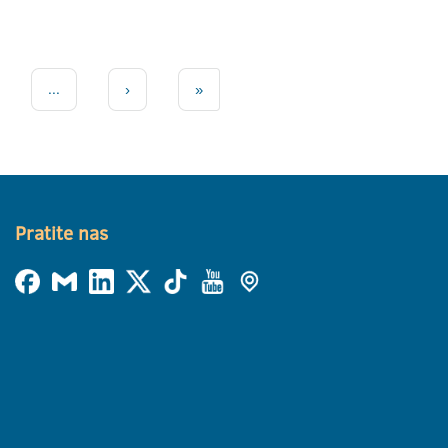
...
›
»
Pratite nas