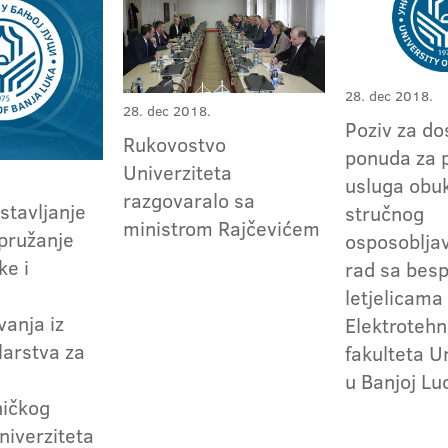
28. dec 2018.
28. dec 2018.
Poziv za do
Rukovostvo
ponuda za 
Univerziteta
usluga obuk
razgovaralo sa
stavljanje
stručnog
ministrom Rajčevićem
pružanje
osposoblja
ke i
rad sa besp
letjelicama
vanja iz
Elektrotehn
larstva za
fakulteta U
u Banjoj Lu
ničkog
niverziteta