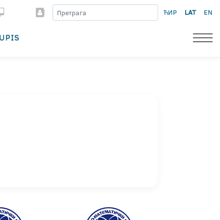
ЋИР
LAT
EN
UPIS