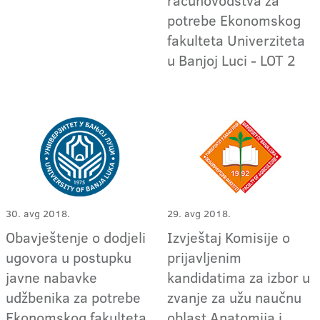
računovodstva za
potrebe Ekonomskog
fakulteta Univerziteta
u Banjoj Luci - LOT 2
30. avg 2018.
29. avg 2018.
Obavještenje o dodjeli
Izvještaj Komisije o
ugovora u postupku
prijavljenim
javne nabavke
kandidatima za izbor u
udžbenika za potrebe
zvanje za užu naučnu
Ekonomskog fakulteta
oblast Anatomija i