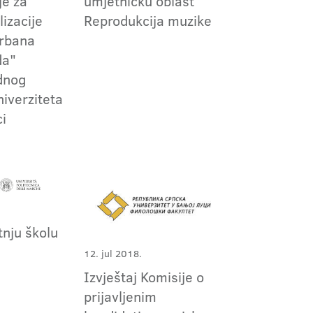
je za
umjetničku oblast
lizacije
Reprodukcija muzike
Urbana
da"
ednog
niverziteta
ci
tnju školu
12. jul 2018.
Izvještaj Komisije o
prijavljenim