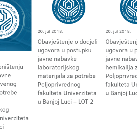
20. jul 2018.
20. jul 2018.
Obavještenje o dodjeli
Obavještenj
ugovora u postupku
ugovora u 
javne nabavke
javne naba
oništenju
laboratorijskog
hemikalija 
avne
materijala za potrebe
Poljoprivr
rvenog
Poljoprivrednog
fakulteta U
potrebe
fakulteta Univerziteta
u Banjoj Lu
u Banjoj Luci – LOT 2
kog
niverziteta
ci