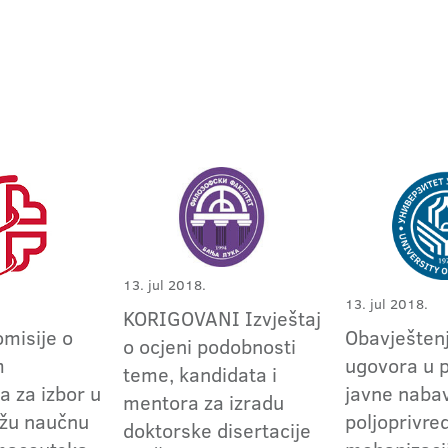
13. jul 2018.
13. jul 2018.
KORIGOVANI Izvještaj
omisije o
Obavještenj
o ocjeni podobnosti
m
ugovora u 
teme, kandidata i
a za izbor u
javne naba
mentora za izradu
užu naučnu
poljoprivre
doktorske disertacije