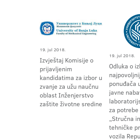
19. jul 2018.
19. jul 2018.
Izvještaj Komisije o
Odluka o i
prijavljenim
najpovoljni
kandidatima za izbor u
ponuđača 
zvanje za užu naučnu
javne naba
oblast Inženjerstvo
laboratori
zaštite životne sredine
za potrebe
„Stručna in
tehničke p
vozila Repu