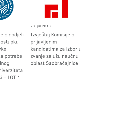
20. jul 2018.
e o dodjeli
Izvještaj Komisije o
postupku
prijavljenim
vke
kandidatima za izbor u
za potrebe
zvanje za užu naučnu
ednog
oblast Saobraćajnice
niverziteta
ci – LOT 1