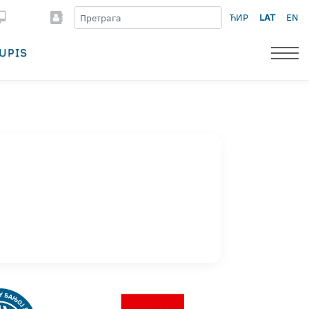
ЋИР
LAT
EN
UPIS