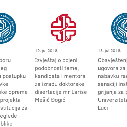
19. jul 2018.
18. jul 2018.
zboru
Izvještaj o ocjeni
Obavještenj
jeg
podobnosti teme,
ugovora za
u postupku
kandidata i mentora
nabavku ra
vke
za izradu doktorske
sanaciji ins
jske opreme
disertacije mr Larise
grijanja za
 projekta
Mešić Đogić
Univerzitet
stitucija za
Luci
reglede
blike