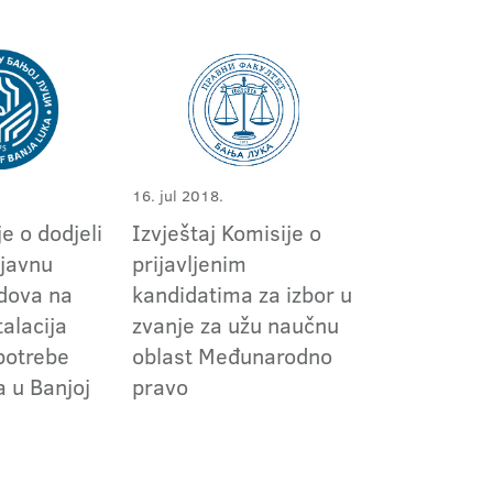
16. jul 2018.
e o dodjeli
Izvještaj Komisije o
 javnu
prijavljenim
dova na
kandidatima za izbor u
talacija
zvanje za užu naučnu
 potrebe
oblast Međunarodno
a u Banjoj
pravo