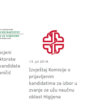
ocjeni
ktorske
13. jul 2018.
 kandidata
Izvještaj Komisije o
ničić
prijavljenim
kandidatima za izbor u
zvanje za užu naučnu
oblast Higijena