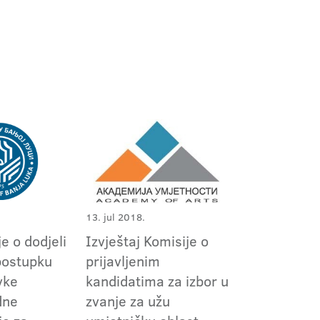
13. jul 2018.
e o dodjeli
Izvještaj Komisije o
postupku
prijavljenim
vke
kandidatima za izbor u
dne
zvanje za užu