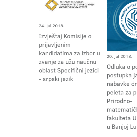
24. jul 2018.
Izvještaj Komisije o
prijavljenim
kandidatima za izbor u
20. jul 2018.
zvanje za užu naučnu
Odluka o p
oblast Specifični jezici
postupka j
- srpski jezik
nabavke d
peleta za 
Prirodno-
matematič
fakulteta U
u Banjoj Lu