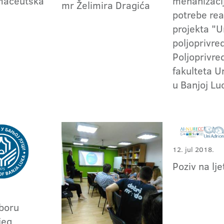
maceutska
mehanizaci
mr Želimira Dragića
potrebe rea
projekta "
poljoprivre
Poljoprivr
fakulteta U
u Banjoj Lu
12. jul 2018.
Poziv na lje
zboru
jeg