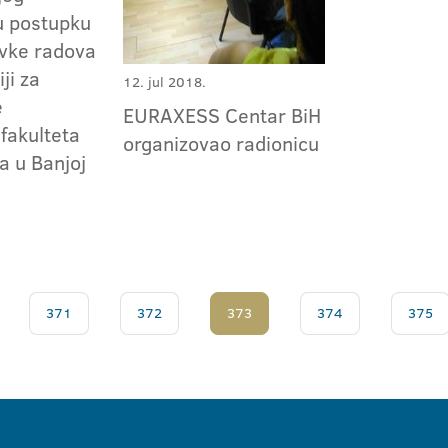
u postupku
vke radova
ji za
12. jul 2018.
e
EURAXESS Centar BiH
fakulteta
organizovao radionicu
a u Banjoj
371
372
373
374
375