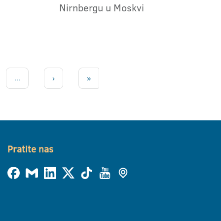
Nirnbergu u Moskvi
...
›
»
Pratite nas