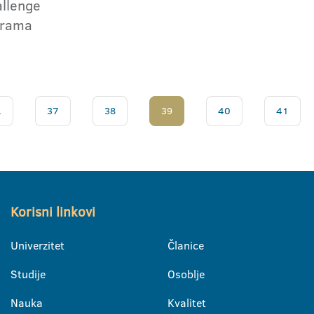
llenge
grama
.
37
38
39
40
41
Korisni linkovi
Univerzitet
Članice
Studije
Osoblje
Nauka
Kvalitet