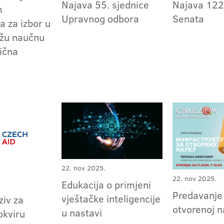
Najava 55. sjednice
Najava 122
m
Upravnog odbora
Senata
a za izbor u
užu naučnu
sična
22. nov 2025.
22. nov 2025.
Edukacija o primjeni
Predavanje
vještačke inteligencije
ziv za
otvorenoj n
u nastavi
okviru