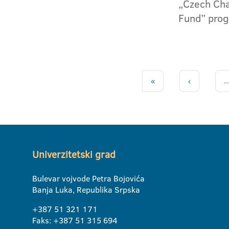
„Czech Cha
Fund” pro
«
‹
..
Univerzitetski grad
Bulevar vojvode Petra Bojovića
Banja Luka, Republika Srpska
+387 51 321 171
Faks: +387 51 315 694