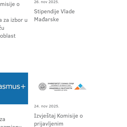
26. nov 2025.
omisije o
Stipendije Vlade
m
Mađarske
 za izbor u
žu
oblast
24. nov 2025.
Izvještaj Komisije o
 za
prijavljenim
razmjenu