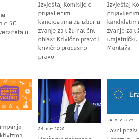
Izvještaj Komisije o
Izvještaj K
prijavljenim
prijavljeni
na
kandidatima za izbor u
kandidatima
a o 50
zvanje za užu naučnu
zvanje za u
verziteta u
oblast Krivično pravo i
umjetničku 
i
krivično procesno
Montaža
pravo
24. nov 2025.
ampanje
24. nov 2025.
Javni poziv
ktivizma
Erazmus+ 
Uručenje počasnog