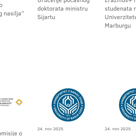
o
studenata 
doktorata ministru
 nasilja”
Univerzitet
Sijartu
Marburgu
24. nov 2025.
24. nov 2025.
omisije o