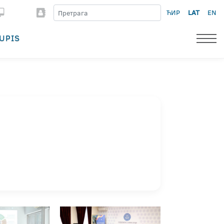
ЋИР
LAT
EN
UPIS